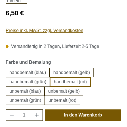
Regulärer Preis:
6,50 €
Preise inkl. MwSt. zzgl. Versandkosten
Versandfertig in 2 Tagen, Lieferzeit 2-5 Tage
auswählen
Farbe und Bemalung
handbemalt (blau)
handbemalt (gelb)
handbemalt (grün)
handbemalt (rot)
unbemalt (blau)
unbemalt (gelb)
unbemalt (grün)
unbemalt (rot)
Produkt Anzahl: Gib den gewünschten Wert e
In den Warenkorb