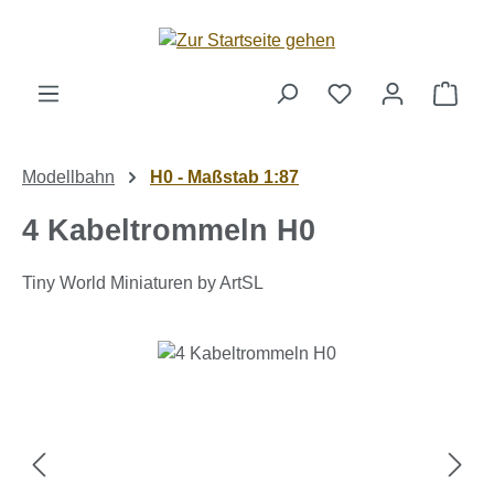
Zum Hauptinhalt springen
Ware
Modellbahn
H0 - Maßstab 1:87
4 Kabeltrommeln H0
Tiny World Miniaturen by ArtSL
Bildergalerie überspringen