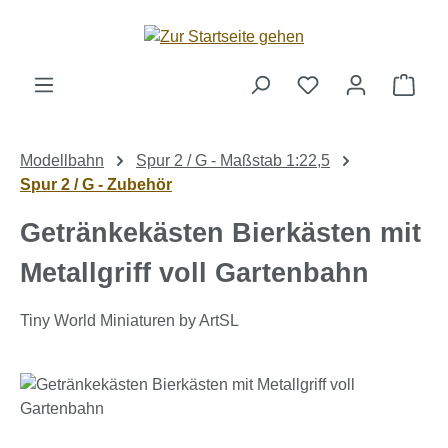
Zum Hauptinhalt springen
Ware
Modellbahn
Spur 2 / G - Maßstab 1:22,5
Spur 2 / G - Zubehör
Getränkekästen Bierkästen mit
Metallgriff voll Gartenbahn
Tiny World Miniaturen by ArtSL
Bildergalerie überspringen