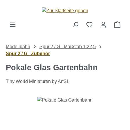
Zum Hauptinhalt springen
Ware
Modellbahn
Spur 2 / G - Maßstab 1:22,5
Spur 2 / G - Zubehör
Pokale Glas Gartenbahn
Tiny World Miniaturen by ArtSL
Bildergalerie überspringen