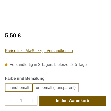
Regulärer Preis:
5,50 €
Preise inkl. MwSt. zzgl. Versandkosten
Versandfertig in 2 Tagen, Lieferzeit 2-5 Tage
auswählen
Farbe und Bemalung
handbemalt
unbemalt (transparent)
Produkt Anzahl: Gib den gewünschten Wert e
In den Warenkorb