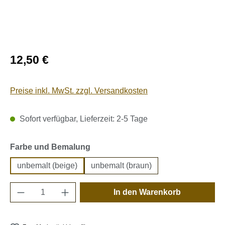
Regulärer Preis:
12,50 €
Preise inkl. MwSt. zzgl. Versandkosten
Sofort verfügbar, Lieferzeit: 2-5 Tage
auswählen
Farbe und Bemalung
unbemalt (beige)
unbemalt (braun)
Produkt Anzahl: Gib den gewünschten Wert e
In den Warenkorb