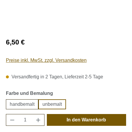
Regulärer Preis:
6,50 €
Preise inkl. MwSt. zzgl. Versandkosten
Versandfertig in 2 Tagen, Lieferzeit 2-5 Tage
auswählen
Farbe und Bemalung
handbemalt
unbemalt
Produkt Anzahl: Gib den gewünschten Wert e
In den Warenkorb