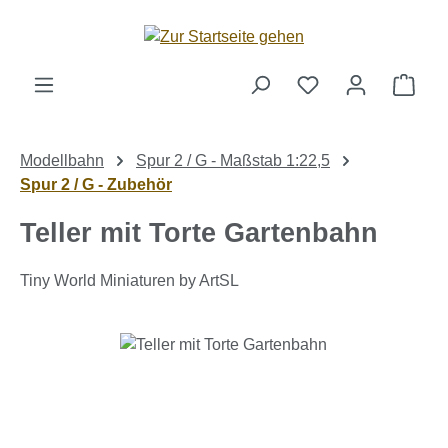
Zum Hauptinhalt springen
Ware
Modellbahn
Spur 2 / G - Maßstab 1:22,5
Spur 2 / G - Zubehör
Teller mit Torte Gartenbahn
Tiny World Miniaturen by ArtSL
Bildergalerie überspringen