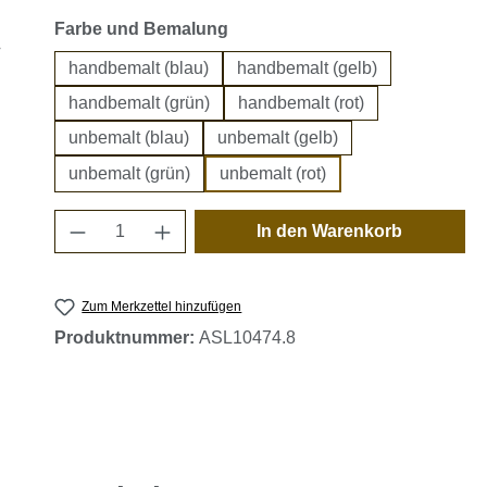
auswählen
Farbe und Bemalung
handbemalt (blau)
handbemalt (gelb)
handbemalt (grün)
handbemalt (rot)
unbemalt (blau)
unbemalt (gelb)
unbemalt (grün)
unbemalt (rot)
Produkt Anzahl: Gib den gewünschten 
In den Warenkorb
Zum Merkzettel hinzufügen
Produktnummer:
ASL10474.8