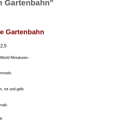
n Gartenbahn"
ie Gartenbahn
22,5
World Miniaturen -
rommeln.
n, rot und gelb.
malt-
m