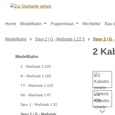
m Hauptinhalt springen
Zur Suche springen
Zur Hauptnavigation springen
Home
Modellbahn
Puppenhaus
Wichteltür
Bau d
Modellbahn
Spur 2 / G - Maßstab 1:22,5
Spur 2 / G 
2 Ka
Modellbahn
Z - Maßstab 1:220
Bildergaleri
N - Maßstab 1:160
TT - Maßstab 1:120
H0 - Maßstab 1:87
Spur 1 - Maßstab 1:32
Spur 2 / G - Maßstab