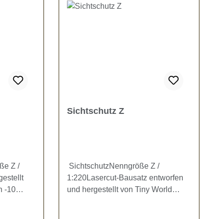
Sichtschutz Z
ße Z /
SichtschutzNenngröße Z /
estellt
1:220Lasercut-Bausatz entworfen
n -10
und hergestellt von Tiny World
x 1
Miniaturen Der Bausatz enthält 6
esteht
breite Zaunelemente (8 x 8 mm), 6