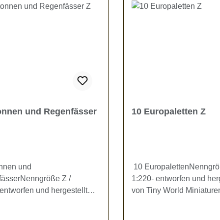
onnen und Regenfässer
10 Europaletten Z
nnen und
10 EuropalettenNenngrö
ässerNenngröße Z /
1:220- entworfen und herg
entworfen und hergestellt
von Tiny World Miniature
ny World Miniaturen -Das Set
Paletten, Maße ca. 6 x 4 
t aus 2 schwarzen
mmKein Spielzeug - es b