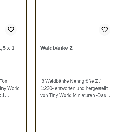
,5 x 1
Waldbänke Z
 Ton
3 Waldbänke Nenngröße Z /
Tiny World
1:220- entworfen und hergestellt
x 1
von Tiny World Miniaturen -Das Set
ahn- und
besteht aus 3 Bänken (LxBxH= 9 x
eug - es
3,2 x 3,7 mm).Enthalten sind
efahr!
jeweils 3 braune oder 3 beige
Bänke in Holzoptik.Kein Spielzeug
- es besteht Verschluckungsgefahr!