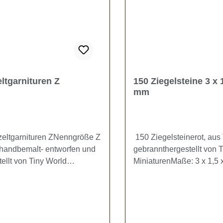
eltgarnituren Z
150 Ziegelsteine 3 x 1
mm
zeltgarnituren ZNenngröße Z
150 Ziegelsteinerot, aus
0handbemalt- entworfen und
gebrannthergestellt von 
ellt von Tiny World
MiniaturenMaße: 3 x 1,5 
uren -Das Set besteht aus 10
mmGeeignet für Modellb
nken (7,7 x2 x 2,3 mm)5
Dioramenbau.Kein Spielz
chen (7,7 x 3,7 x 4 mm)Kein
besteht Verschluckungsg
eug - es besteht
luckungsgefahr!