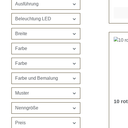
Stück 
Ausführung
rot Die unbeleuchteten Sterne
können
Beleuchtung LED
Aufhän
nachge
Breite
Spielz
Versch
Farbe
Farbe
Farbe und Bemalung
Muster
10 ro
Nenngröße
Preis