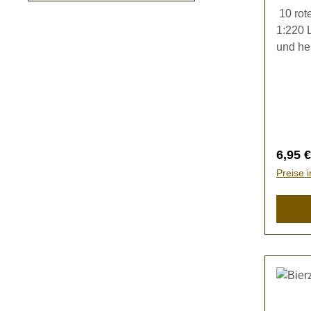
10 rot
1:220 
und he
Miniat
mmBaus
Bänke.
bei!Kei
Versch
Regulä
6,95 €
Preise 