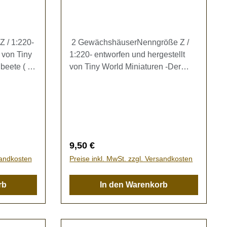
 / 1:220-
2 GewächshäuserNenngröße Z /
 von Tiny
1:220- entworfen und hergestellt
beete ( je
von Tiny World Miniaturen -Der
d 8,5 x 5
Bausatz enthält 2 Gewächshäuser
rn (Höhe 3
(Maße ca. 11 x 9 x 10 mm) mit zwei
verschiedenen
- es
Rahmenvarianten zur
efahr!
Ausgestaltung Ihrer
Modellbahn.Eine Bastelanleitung
Regulärer Preis:
9,50 €
liegt bei!Kein Spielzeug - es
sandkosten
Preise inkl. MwSt. zzgl. Versandkosten
besteht Verschluckungsgefahr!
rb
In den Warenkorb