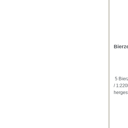
Bierz
5 Bier
/ 1:22
hergest
Miniat
Bierbä
Biertis
Spielz
Versch