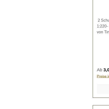
2 Schu
1:220- 
von Ti
besteh
3 mm).
Versch
Regulä
Ab
3,
Preise 