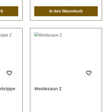
e.
g liegt
rb
In den Warenkorb
i!
steht
rkrippe
Weidezaun Z