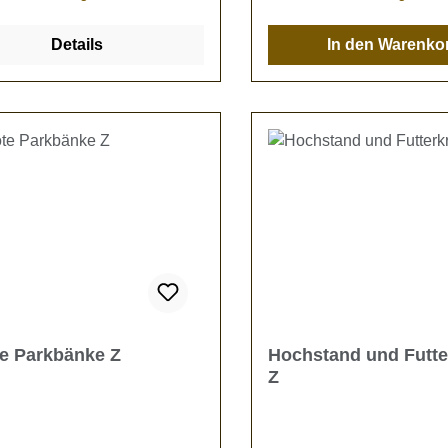
in den Farben gelb, weiß und
Bänk
Eine Bastelanleitun
Details
In den Warenko
 mit einer Schnur zum
be
gen oder einer LED
Kein Spielzeug - es be
rüstet werden. Kein
Verschluckungsgefahr!
eug - es besteht
luckungsgefahr!
te Parkbänke Z
Hochstand und Futte
Z