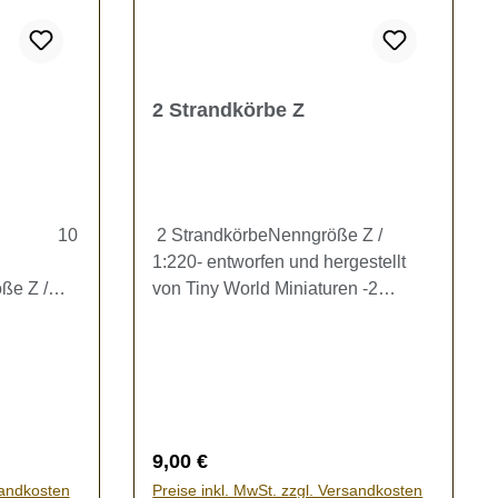
2 Strandkörbe Z
0
2 StrandkörbeNenngröße Z /
nke
1:220- entworfen und hergestellt
Z /
von Tiny World Miniaturen -2
20
verschiedene Strandkörbe mit
fen und
Sitzkissen, Maße L/B/H: ca. 7 x 4,5
d
x 7 mm (Korb ohne Fußteil)Kein
ren
Spielzeug - es besteht
 3 x 5
Verschluckungsgefahr!
m
Regulärer Preis:
9,00 €
samt 10
sandkosten
Preise inkl. MwSt. zzgl. Versandkosten