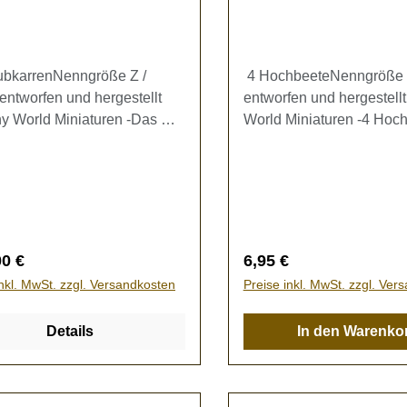
bkarrenNenngröße Z /
4 HochbeeteNenngröße Z
entworfen und hergestellt
entworfen und hergestellt
ny World Miniaturen -Das Set
World Miniaturen -4 Hoch
t aus 2 Schubkarren (ca. 5 x
2 Stück 8,5 x 5 x 5 mm un
Kein Spielzeug - es besteht
x 3 mm) mit 2 Glasdäche
luckungsgefahr!
mm, 1x geschlossen, 1x
geöffnet).Kein Spielzeug 
besteht Verschluckungsg
rer Preis:
Regulärer Preis:
00 €
6,95 €
inkl. MwSt. zzgl. Versandkosten
Preise inkl. MwSt. zzgl. Ver
Details
In den Warenko