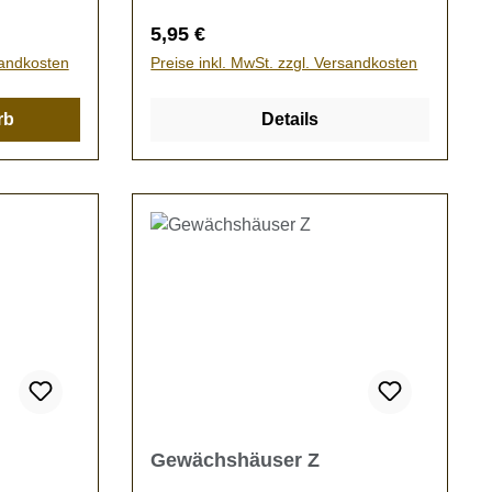
Regulärer Preis:
5,95 €
sandkosten
Preise inkl. MwSt. zzgl. Versandkosten
rb
Details
Gewächshäuser Z