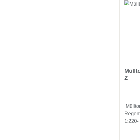
Müllt
Z
Müllto
Regenf
1:220- 
von Ti
besteh