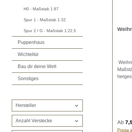
H0 - Maßstab 1:87
Spur 1 - Maßstab 1:32
Weihn
Spur 2 / G - Maßstab 1:22,5
Puppenhaus
Wichteltür
Weihna
Bau dir deine Welt
Maßstä
hergest
Sonstiges
Miniat
wahlwe
mit ei
Farben
Hersteller
Spannu
ohne 
Anzahl Verstecke
Regulä
Ab
7,
Sternen (d~9m
Preise 