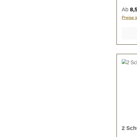
Regulä
Ab
8,
Preise 
2 Sch