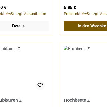
rer Preis:
Regulärer Preis:
50 €
5,95 €
inkl. MwSt. zzgl. Versandkosten
Preise inkl. MwSt. zzgl. Ver
Details
In den Warenko
ubkarren Z
Hochbeete Z