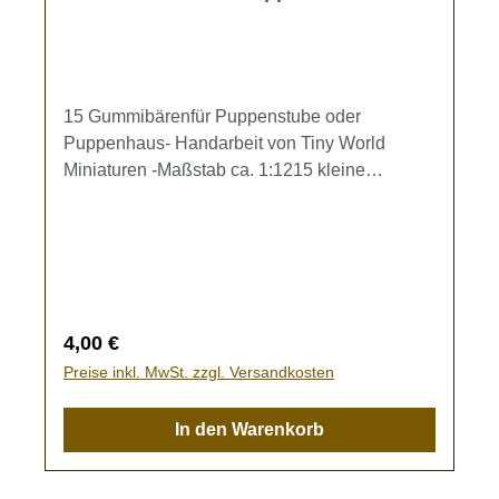
15 Gummibärenfür Puppenstube oder
Puppenhaus- Handarbeit von Tiny World
Miniaturen -Maßstab ca. 1:1215 kleine
Gummibären in verschiedenen Farben, lose
(ca. 3 x 2 mm).Kein Spielzeug - Es besteht
Verschluckungsgefahr!Liebe Miniatur-
Freunde, bitte bedenken Sie, dass alle hier
angebotenen Artikel liebevoll in Handarbeit
gefertigt wurden. Dabei kann es vorkommen,
Regulärer Preis:
4,00 €
dass ein Artikel minimale Abweichungen von
Preise inkl. MwSt. zzgl. Versandkosten
der hier angezeigten Bildvorschau aufweist.
Tiny World Miniaturen sind eben Unikate.
In den Warenkorb