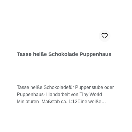
Freunde, bitte bedenken Sie, dass alle hier
angebotenen Artikel liebevoll in Handarbeit
gefertigt wurden. Dabei kann es vorkommen,
dass ein Artikel minimale Abweichungen von
der hier angezeigten Bildvorschau aufweist.
Tiny World Miniaturen sind eben Unikate.
Tasse heiße Schokolade Puppenhaus
Tasse heiße Schokoladefür Puppenstube oder
Puppenhaus- Handarbeit von Tiny World
Miniaturen -Maßstab ca. 1:12Eine weiße
Keramiktasse (Höhe ca. 1,8 cm, Dm. 1 cm)
heiße Schokolade mit Sahnehäubchen und
Dekokirsche. Ideal für kalte Tage.Es ist eine
Tasse im Lieferumfang enthalten. Kein