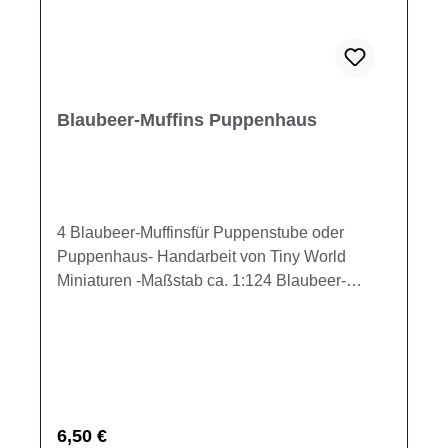
Blaubeer-Muffins Puppenhaus
4 Blaubeer-Muffinsfür Puppenstube oder
Puppenhaus- Handarbeit von Tiny World
Miniaturen -Maßstab ca. 1:124 Blaubeer-
Muffins (Dm ca. 8 mm, H: ca 8 mm), mit echten
Papierförmchen für das Kaffeekränzchen im
Puppenhaus.Es sind die 4 Muffins (ohne
Teller) im Lieferumfang enthalten.Kein
Spielzeug - Es besteht
Verschluckungsgefahr!Liebe Miniatur-
Regulärer Preis:
6,50 €