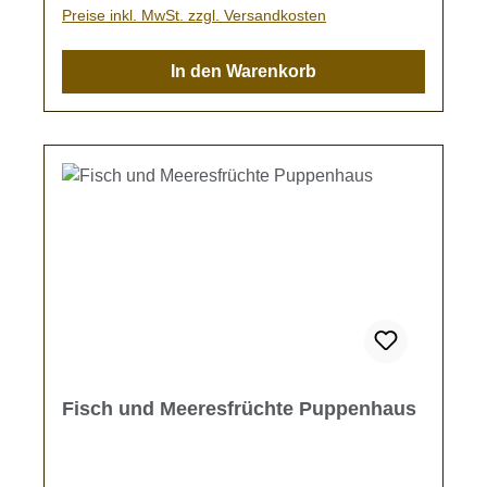
Lieferumfang enthalten.Kein Spielzeug - Es
Preise inkl. MwSt. zzgl. Versandkosten
besteht Verschluckungsgefahr!Liebe Miniatur-
Freunde, bitte bedenken Sie, dass alle hier
In den Warenkorb
angebotenen Artikel liebevoll in Handarbeit
gefertigt wurden. Dabei kann es vorkommen,
dass ein Artikel minimale Abweichungen von
der hier angezeigten Bildvorschau aufweist.
Tiny World Miniaturen sind eben Unikate.
Fisch und Meeresfrüchte Puppenhaus