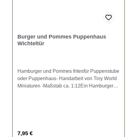
Burger und Pommes Puppenhaus
Wichteltür
Hamburger und Pommes fritesfür Puppenstube
oder Puppenhaus- Handarbeit von Tiny World
Miniaturen -Maßstab ca. 1:12Ein Hamburger
(Dm. ca. 1 cm) belegt mit Fleisch, Salat,
Tomate und Zwiebel im selbstgefertigten
Burgerkarton (1,2 x 1,2 x 1 cm) sowie eine
Portion Pommes frites im selbstgefertigten
Papiertütchen (H. ca. 1,2 cm).Es sind die Tüte
Pommes und der Burger mit Karton im
Regulärer Preis:
7,95 €