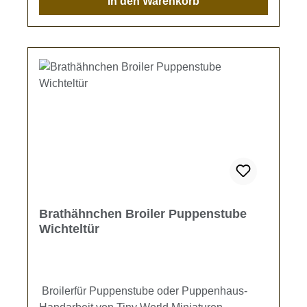
In den Warenkorb
angebotenen Artikel liebevoll in Handarbeit
gefertigt wurden. Dabei kann es vorkommen,
dass ein Artikel minimale Abweichungen von
der hier angezeigten Bildvorschau aufweist.
Tiny World Miniaturen sind eben Unikate.
Brathähnchen Broiler Puppenstube
Wichteltür
Broilerfür Puppenstube oder Puppenhaus-