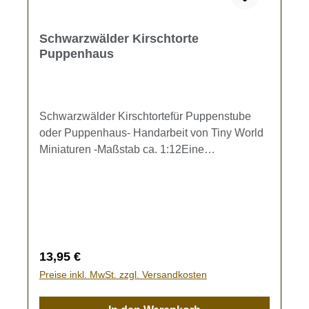
Schwarzwälder Kirschtorte
Puppenhaus
Schwarzwälder Kirschtortefür Puppenstube
oder Puppenhaus- Handarbeit von Tiny World
Miniaturen -Maßstab ca. 1:12Eine
angeschnittene Schwarzwälder Kirschtorte
(Dm. ca. 3 cm, H: ca. 1,3 cm) mit den
dazugehörenden 4 geschnittenen
Tortenstücken für das Kaffeekränzchen im
Puppenhaus.Es sind die Torte und die 4
Tortenstücke im Lieferumfang enthalten.Kein
Regulärer Preis:
13,95 €
Spielzeug - Es besteht
Preise inkl. MwSt. zzgl. Versandkosten
Verschluckungsgefahr!Liebe Miniatur-
Freunde, bitte bedenken Sie, dass alle hier