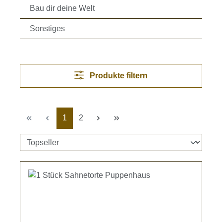
Bau dir deine Welt
Sonstiges
Produkte filtern
Seite
Seite
1
2