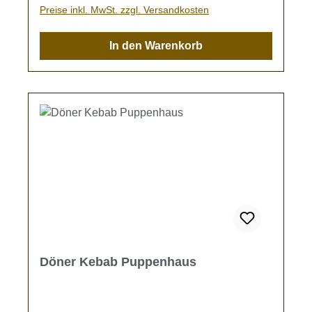
Freunde, bitte bedenken Sie, dass alle hier
Preise inkl. MwSt. zzgl. Versandkosten
angebotenen Artikel liebevoll in Handarbeit
gefertigt wurden. Dabei kann es vorkommen,
In den Warenkorb
dass ein Artikel minimale Abweichungen von
der hier angezeigten Bildvorschau aufweist.
Tiny World Miniaturen sind eben Unikate.
Döner Kebab Puppenhaus