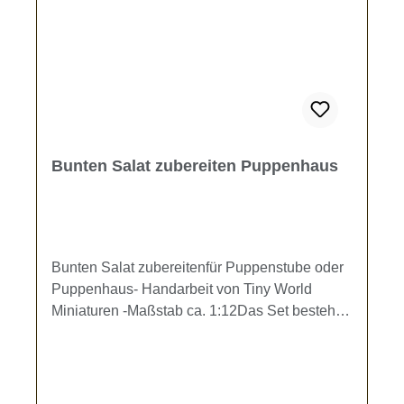
Bunten Salat zubereiten Puppenhaus
Bunten Salat zubereitenfür Puppenstube oder
Puppenhaus- Handarbeit von Tiny World
Miniaturen -Maßstab ca. 1:12Das Set besteht
aus einem Holzbrettchen 4 x 3 cm mit in einer
weißen Keramikschüssel angerichtetem Salat
(Dm. ca. 2,6 cm), einem Küchenmesser, 2
Tomaten, 2 kleinen halben Weißbrotscheiben,