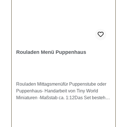
Rouladen Menü Puppenhaus
Rouladen Mittagsmenüfür Puppenstube oder
Puppenhaus- Handarbeit von Tiny World
Miniaturen -Maßstab ca. 1:12Das Set besteht
aus einem ovalen Teller (3 x 2 cm) mit 4
Rouladen und Soße, einem runden Teller (Dm.
2,5 cm) mit 7 Mehlklößen und einem
rechteckigen Teller (2 x 1,5 cm) mit