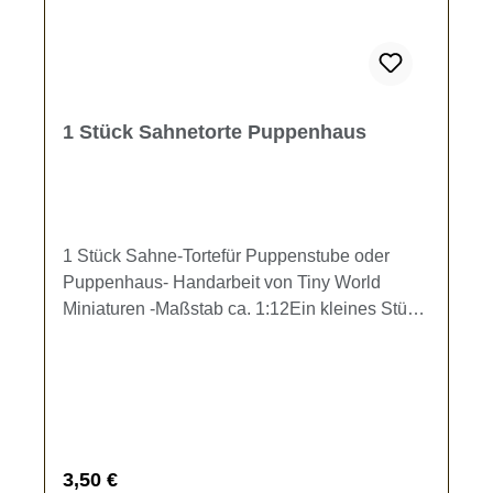
1 Stück Sahnetorte Puppenhaus
1 Stück Sahne-Tortefür Puppenstube oder
Puppenhaus- Handarbeit von Tiny World
Miniaturen -Maßstab ca. 1:12Ein kleines Stück
köstliche Sahnetorte (L: ca. 1,6 cm, H. ca. 9
mm) mit Erdbeergarnitur für das
Kaffeekränzchen im Puppenhaus.Es ist 1
Stück Torte im Lieferumfang enthalten. Kein
Spielzeug - Es besteht
Verschluckungsgefahr!Liebe Miniatur-
Regulärer Preis:
3,50 €