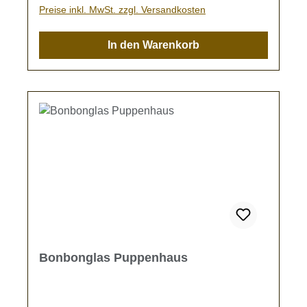
Freunde, bitte bedenken Sie, dass alle hier
Preise inkl. MwSt. zzgl. Versandkosten
angebotenen Artikel liebevoll in Handarbeit
gefertigt wurden. Dabei kann es vorkommen,
In den Warenkorb
dass ein Artikel minimale Abweichungen von
der hier angezeigten Bildvorschau aufweist.
Tiny World Miniaturen sind eben Unikate.
Bonbonglas Puppenhaus