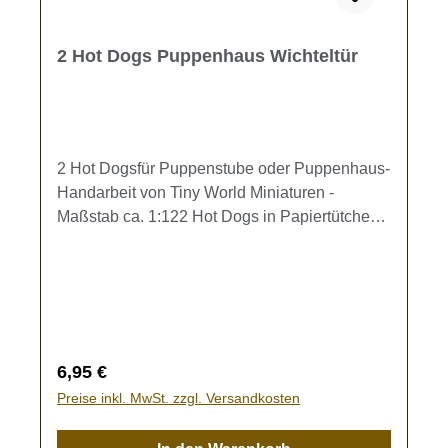
2 Hot Dogs Puppenhaus Wichteltür
2 Hot Dogsfür Puppenstube oder Puppenhaus-
Handarbeit von Tiny World Miniaturen -
Maßstab ca. 1:122 Hot Dogs in Papiertütchen,
gefüllt mit Wiener, geschnittener Zwiebel und
Gurke. Je einer mit Senf und einer mit
Ketschup obenauf.Es sind die 2 Hot Dogs im
Lieferumfang enthalten.Kein Spielzeug - Es
besteht Verschluckungsgefahr!Liebe Miniatur-
Freunde, bitte bedenken Sie, dass alle hier
Regulärer Preis:
6,95 €
angebotenen Artikel liebevoll in Handarbeit
Preise inkl. MwSt. zzgl. Versandkosten
gefertigt wurden. Dabei kann es vorkommen,
dass ein Artikel minimale Abweichungen von