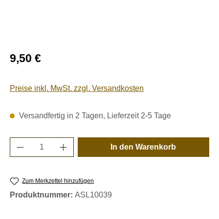
Regulärer Preis:
9,50 €
Preise inkl. MwSt. zzgl. Versandkosten
Versandfertig in 2 Tagen, Lieferzeit 2-5 Tage
Produkt Anzahl: Gib den gewünschten Wert e
In den Warenkorb
Zum Merkzettel hinzufügen
Produktnummer:
ASL10039