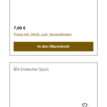
Wassergläser2 Sektgläser2 Cocktailgläser2
CognacgläserKein Spielzeug - es besteht
Verschluckungsgefahr!
Regulärer Preis:
7,00 €
Preise inkl. MwSt. zzgl. Versandkosten
In den Warenkorb