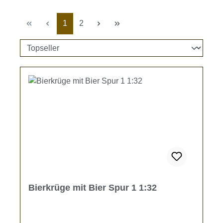
Seite
Seite
1
2
Bierkrüge mit Bier Spur 1 1:32