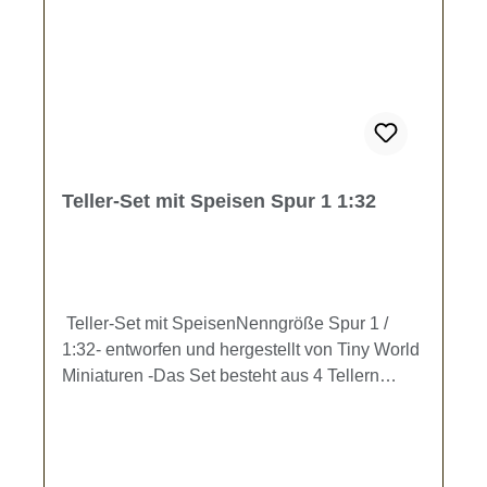
Teller-Set mit Speisen Spur 1 1:32
Teller-Set mit SpeisenNenngröße Spur 1 /
1:32- entworfen und hergestellt von Tiny World
Miniaturen -Das Set besteht aus 4 Tellern
(Durchmesser 7,5 mm), 3 Teller mit
Speisenzubereitungen und 1 "Räuberteller".
Zu jedem Teller gehört eine Serviette und
Besteck.Zur Ausgestaltung Ihrer