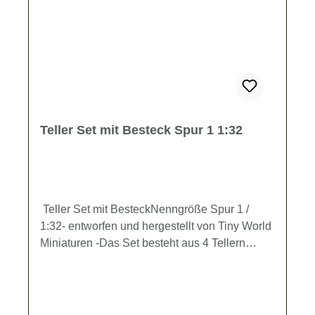
Teller Set mit Besteck Spur 1 1:32
Teller Set mit BesteckNenngröße Spur 1 /
1:32- entworfen und hergestellt von Tiny World
Miniaturen -Das Set besteht aus 4 Tellern
(Durchmesser 7,5 mm) ohne
Speisenzubereitungen. Zu jedem Teller gehört
eine Serviette mit Besteck. Die Teller können
auch gestapelt werden.Zur Ausgestaltung Ihrer