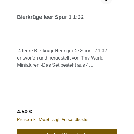
Bierkrüge leer Spur 1 1:32
4 leere BierkrügeNenngröße Spur 1 / 1:32-
entworfen und hergestellt von Tiny World
Miniaturen -Das Set besteht aus 4
leeren Bierkrügen (h=7,5mm)Zur
Ausgestaltung Ihrer Speisewagen und
Biergärten.Kein Spielzeug - es besteht
Verschluckungsgefahr!
Regulärer Preis:
4,50 €
Preise inkl. MwSt. zzgl. Versandkosten