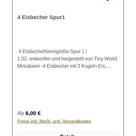
4 Eisbecher Spur1
4 EisbecherNenngröße Spur 1 /
1:32- entworfen und hergestellt von Tiny World
Miniaturen -4 Eisbecher mit 3 Kugeln Eis,
Sahnehäubchen (Höhe ca. 8,5 mm) zur
Ausgestaltung Ihrer Modellbahn.Kein
Spielzeug - es besteht Verschluckungsgefahr!
Regulärer Preis:
Ab
6,00 €
Preise inkl. MwSt. zzgl. Versandkosten