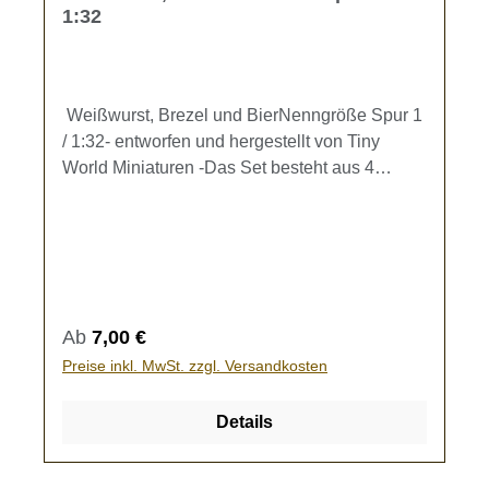
1:32
Weißwurst, Brezel und BierNenngröße Spur 1
/ 1:32- entworfen und hergestellt von Tiny
World Miniaturen -Das Set besteht aus 4
Tellern (Durchmesser 7,5 mm) mit Weißwurst
und Brezel, 2 vollen und 2 halbvollen
BierkrügenZur Ausgestaltung Ihrer
Speisewagen.Kein Spielzeug - es besteht
Verschluckungsgefahr!
Regulärer Preis:
Ab
7,00 €
Preise inkl. MwSt. zzgl. Versandkosten
Details