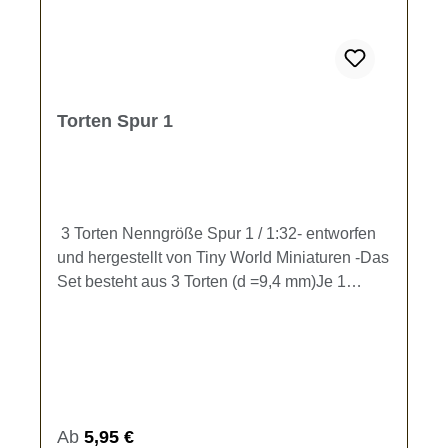
Torten Spur 1
3 Torten Nenngröße Spur 1 / 1:32- entworfen
und hergestellt von Tiny World Miniaturen -Das
Set besteht aus 3 Torten (d =9,4 mm)Je 1
Schwarzwälder Kirschtorte, 1 Sahnetorte und
eine Geburtstagstorte mit Kerzen.Zur
Ausgestaltung Ihrer Speisewagen und
Backstuben.Kein Spielzeug - es besteht
Verschluckungsgefahr!
Regulärer Preis:
Ab
5,95 €