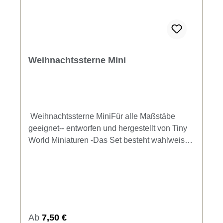
Weihnachtssterne Mini
Weihnachtssterne MiniFür alle Maßstäbe
geeignet-- entworfen und hergestellt von Tiny
World Miniaturen -Das Set besteht wahlweise
aus: 3 Sternen (d~9mm) mit eingebauter LED,
je in den Farben gelb, weiß und rot(LED:
Spannung typ. 3V, Strom 20mA, ohne
Vorwiderstand)ODER6 Sternen (d~9mm)
unbeleuchtet, je 2 Stück in den Farben gelb,
weiß und rot Die unbeleuchteten Sterne
Regulärer Preis:
Ab
7,50 €