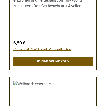
entworfen und hergestellt von Tiny World
Miniaturen -Das Set besteht aus 4 vollen
Bierkrügen mit Schaumhaube (h=7,5mm)Zur
Ausgestaltung Ihrer Speisewagen und
Biergärten.Kein Spielzeug - es besteht
Verschluckungsgefahr!
Regulärer Preis:
6,50 €
Preise inkl. MwSt. zzgl. Versandkosten
In den Warenkorb