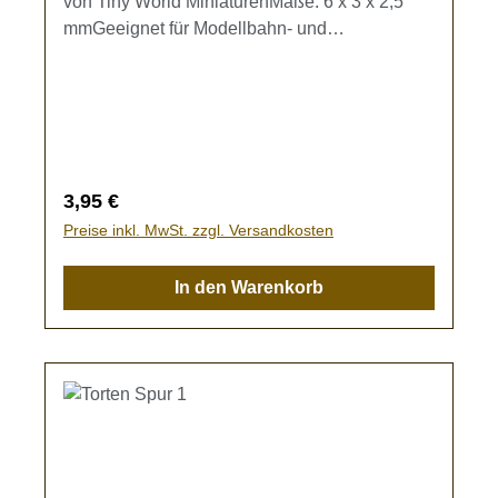
von Tiny World MiniaturenMaße: 6 x 3 x 2,5
mmGeeignet für Modellbahn- und
Dioramenbau.Kein Spielzeug - es besteht
Verschluckungsgefahr!
Regulärer Preis:
3,95 €
Preise inkl. MwSt. zzgl. Versandkosten
In den Warenkorb