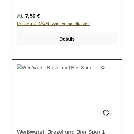
Speisewagen.Kein Spielzeug - es besteht
Verschluckungsgefahr!
Regulärer Preis:
Ab
7,50 €
Preise inkl. MwSt. zzgl. Versandkosten
Details
Weißwurst, Brezel und Bier Spur 1