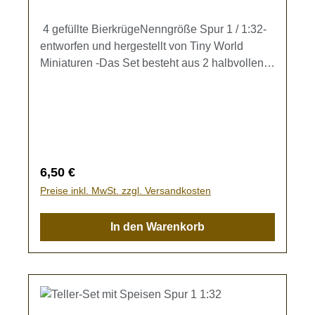
4 gefüllte BierkrügeNenngröße Spur 1 / 1:32-
entworfen und hergestellt von Tiny World
Miniaturen -Das Set besteht aus 2 halbvollen
und 2 vollen Bierkrügen mit Schaumhaube
(h=7,5mm)Zur Ausgestaltung Ihrer
Speisewagen und Biergärten.Kein Spielzeug -
es besteht Verschluckungsgefahr!
Regulärer Preis:
6,50 €
Preise inkl. MwSt. zzgl. Versandkosten
In den Warenkorb