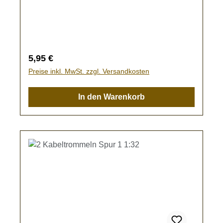
) zur Ausgestaltung Ihrer Modellbahn.Kein
Spielzeug - es besteht Verschluckungsgefahr!
Regulärer Preis:
5,95 €
Preise inkl. MwSt. zzgl. Versandkosten
In den Warenkorb