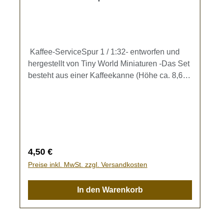
Kaffee-ServiceSpur 1 / 1:32- entworfen und
hergestellt von Tiny World Miniaturen -Das Set
besteht aus einer Kaffeekanne (Höhe ca. 8,6
mm), 3 Kaffeetassen und 3 Untertellern zur
Ausgestaltung Ihrer Modellbahn.Kein
Spielzeug - es besteht Verschluckungsgefahr!
Regulärer Preis:
4,50 €
Preise inkl. MwSt. zzgl. Versandkosten
In den Warenkorb