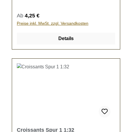
Speisewagen.Kein Spielzeug - es besteht
Verschluckungsgefahr!
Regulärer Preis:
Ab
4,25 €
Preise inkl. MwSt. zzgl. Versandkosten
Details
Croissants Spur 1 1:32