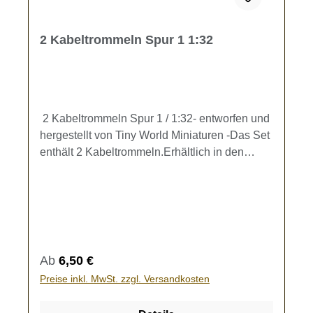
2 Kabeltrommeln Spur 1 1:32
2 Kabeltrommeln Spur 1 / 1:32- entworfen und
hergestellt von Tiny World Miniaturen -Das Set
enthält 2 Kabeltrommeln.Erhältlich in den
Farben blau, rot, grün und gelb. -handbemalt
oder unbemalt-Höhe: ca. 15 mmKein
Spielzeug - es besteht Verschluckungsgefahr!
Regulärer Preis:
Ab
6,50 €
Preise inkl. MwSt. zzgl. Versandkosten