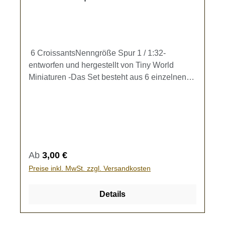
6 CroissantsNenngröße Spur 1 / 1:32-
entworfen und hergestellt von Tiny World
Miniaturen -Das Set besteht aus 6 einzelnen
Croissants (l =4,7mm)Zur Ausgestaltung Ihrer
Speisewagen und Backstuben.Kein Spielzeug
- es besteht Verschluckungsgefahr!
Regulärer Preis:
Ab
3,00 €
Preise inkl. MwSt. zzgl. Versandkosten
Details