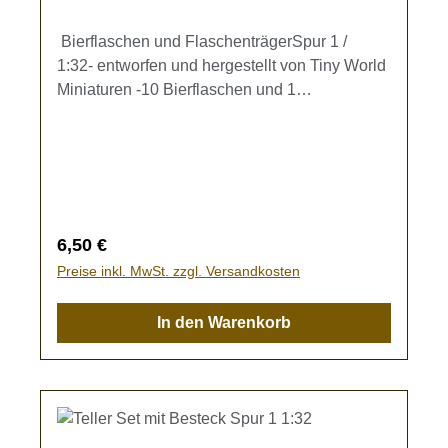
Bierflaschen und FlaschenträgerSpur 1 /
1:32- entworfen und hergestellt von Tiny World
Miniaturen -10 Bierflaschen und 1
Flaschenträger (ca. 11 x 7,3 x 8,5 mm) zur
Ausgestaltung Ihrer Modellbahn.Kein
Spielzeug - es besteht Verschluckungsgefahr!
Regulärer Preis:
6,50 €
Preise inkl. MwSt. zzgl. Versandkosten
In den Warenkorb