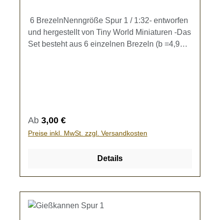
6 BrezelnNenngröße Spur 1 / 1:32- entworfen
und hergestellt von Tiny World Miniaturen -Das
Set besteht aus 6 einzelnen Brezeln (b =4,9
mm)Zur Ausgestaltung Ihrer Speisewagen und
Backstuben.Kein Spielzeug - es besteht
Verschluckungsgefahr!
Regulärer Preis:
Ab
3,00 €
Preise inkl. MwSt. zzgl. Versandkosten
Details