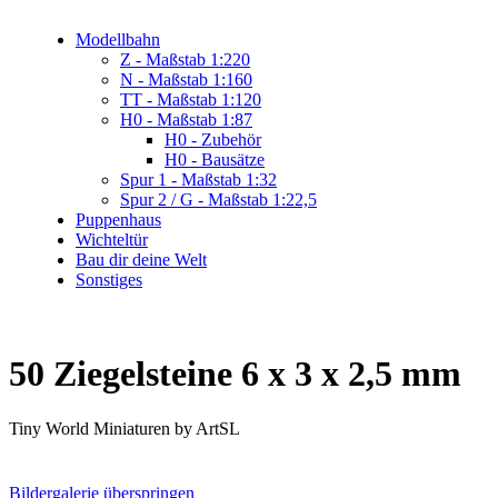
Modellbahn
Z - Maßstab 1:220
N - Maßstab 1:160
TT - Maßstab 1:120
H0 - Maßstab 1:87
H0 - Zubehör
H0 - Bausätze
Spur 1 - Maßstab 1:32
Spur 2 / G - Maßstab 1:22,5
Puppenhaus
Wichteltür
Bau dir deine Welt
Sonstiges
50 Ziegelsteine 6 x 3 x 2,5 mm
Tiny World Miniaturen by ArtSL
Bildergalerie überspringen