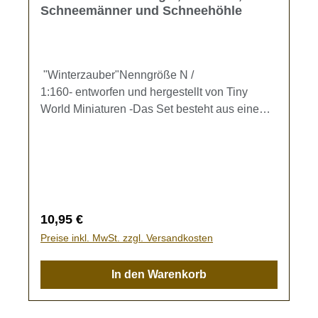
Schneemänner und Schneehöhle
"Winterzauber"Nenngröße N /
1:160- entworfen und hergestellt von Tiny
World Miniaturen -Das Set besteht aus einem
Iglu (Referenzmaße ca. 2,0 x 1,2 cm), einer
Schneehöhle, einem Schneemann mit Hut,
einem Schneemann ohne Hut und 2
Schlitten.Kein Spielzeug - es besteht
Verschluckungsgefahr!
Regulärer Preis:
10,95 €
Preise inkl. MwSt. zzgl. Versandkosten
In den Warenkorb