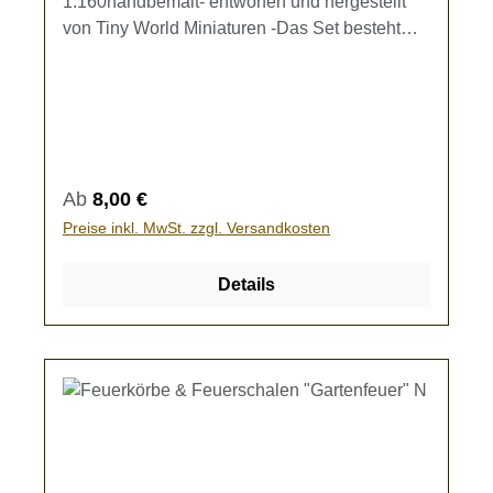
1:160handbemalt- entworfen und hergestellt
von Tiny World Miniaturen -Das Set besteht
aus 10 Bierbänken (10,5 x 5,2 x 5,5 mm)5
Biertischen (10,5 x 2,9 x 3,2 mm)Kein
Spielzeug - es besteht Verschluckungsgefahr!
Regulärer Preis:
Ab
8,00 €
Preise inkl. MwSt. zzgl. Versandkosten
Details