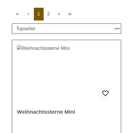
Seite
Seite
1
2
Weihnachtssterne Mini