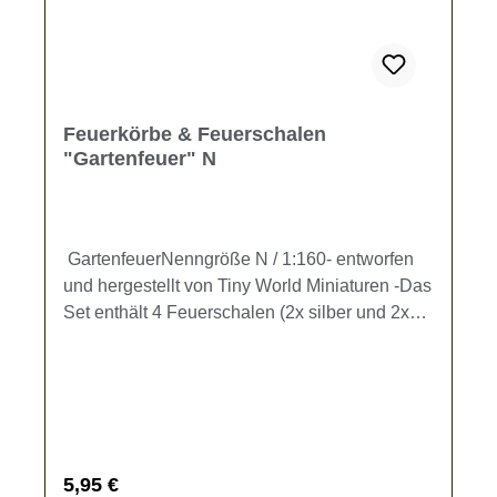
Feuerkörbe & Feuerschalen
"Gartenfeuer" N
GartenfeuerNenngröße N / 1:160- entworfen
und hergestellt von Tiny World Miniaturen -Das
Set enthält 4 Feuerschalen (2x silber und 2x
rostfarben - Maße ca. 5 x 2,5 mm) und 4
Feuerkörbe (2x schwarz und 2x rostfarben -
Maße ca. 5 x 3,5 mm) zur Ausgestaltung Ihrer
Modellbahn.Kein Spielzeug - es besteht
Verschluckungsgefahr!
Regulärer Preis:
5,95 €