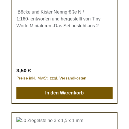
Böcke und KistenNenngröße N /
1:160- entworfen und hergestellt von Tiny
World Miniaturen -Das Set besteht aus 2
Böcken und 4 Kisten in 2 verschiedenen
Größen (Referenzmaße Bock ca. 7 x 5
mm).Kein Spielzeug - es besteht
Verschluckungsgefahr!
Regulärer Preis:
3,50 €
Preise inkl. MwSt. zzgl. Versandkosten
In den Warenkorb