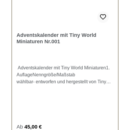
Adventskalender mit Tiny World
Miniaturen Nr.001
Adventskalender mit Tiny World Miniaturen1.
AuflageNenngröße/Maßstab
wählbar- entworfen und hergestellt von Tiny
World Miniaturen -Unser Adventskalender
bringt euch kleine Überraschungen aus
unserem Sortiment in die
Vorweihnachtszeit. Hinter jedem Türchen
verbirgt sich mindestens eine "Kleinigkeit" von
Tiny World Miniaturen in dem von dir
Regulärer Preis:
Ab
45,00 €