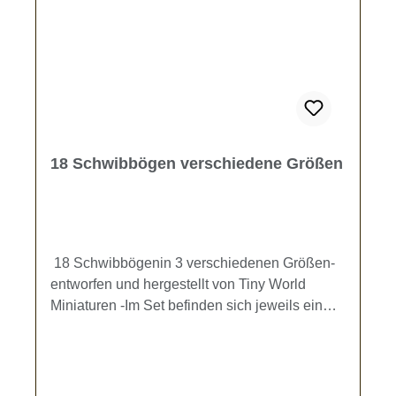
18 Schwibbögen verschiedene Größen
18 Schwibbögenin 3 verschiedenen Größen-
entworfen und hergestellt von Tiny World
Miniaturen -Im Set befinden sich jeweils ein
schwarzer und ein hellbrauner Schwibbogen je
Größe und mit 3 verschiedenen Motiven.Maße
: Variante S: ca. 7 x 4,8 mm, Variante M: ca. 8,4
x 5,8 mm, Variante L: ca. 13,9 x 9,6 mmKein