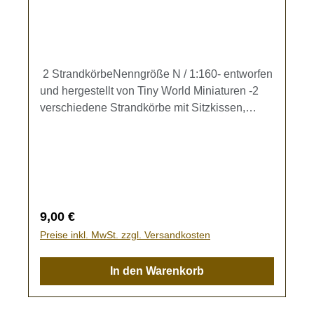
2 StrandkörbeNenngröße N / 1:160- entworfen
und hergestellt von Tiny World Miniaturen -2
verschiedene Strandkörbe mit Sitzkissen,
Maße L/B/H: ca. 9,5 x 6 x 10 mm (Korb ohne
Fußteil)Kein Spielzeug - es besteht
Verschluckungsgefahr!
Regulärer Preis:
9,00 €
Preise inkl. MwSt. zzgl. Versandkosten
In den Warenkorb