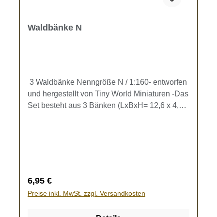
Waldbänke N
3 Waldbänke Nenngröße N / 1:160- entworfen
und hergestellt von Tiny World Miniaturen -Das
Set besteht aus 3 Bänken (LxBxH= 12,6 x 4,6 x
5,3 mm).Enthalten sind jeweils 3 braune oder 3
beige Bänke in Holzoptik.Kein Spielzeug - es
besteht Verschluckungsgefahr!
Regulärer Preis:
6,95 €
Preise inkl. MwSt. zzgl. Versandkosten