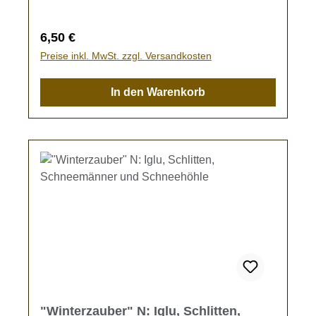
Spielzeug - es besteht Verschluckungsgefahr!
Regulärer Preis:
6,50 €
Preise inkl. MwSt. zzgl. Versandkosten
In den Warenkorb
"Winterzauber" N: Iglu, Schlitten,