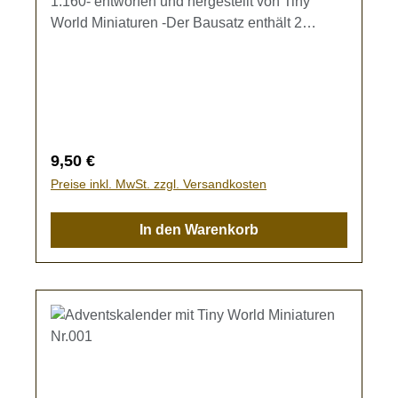
1:160- entworfen und hergestellt von Tiny
World Miniaturen -Der Bausatz enthält 2
Gewächshäuser (Maße ca. 14 x 12 x 13 mm)
mit zwei verschiedenen Rahmenvarianten zur
Ausgestaltung Ihrer Modellbahn.Eine
Bastelanleitung liegt bei!Kein Spielzeug - es
besteht Verschluckungsgefahr!
Regulärer Preis:
9,50 €
Preise inkl. MwSt. zzgl. Versandkosten
In den Warenkorb