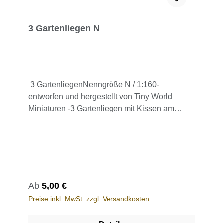
3 Gartenliegen N
3 GartenliegenNenngröße N / 1:160-
entworfen und hergestellt von Tiny World
Miniaturen -3 Gartenliegen mit Kissen am
Kopfteil, Maße L/B/H: ca. 10 x 4 x 4 mmKein
Spielzeug - es besteht Verschluckungsgefahr!
Regulärer Preis:
Ab
5,00 €
Preise inkl. MwSt. zzgl. Versandkosten