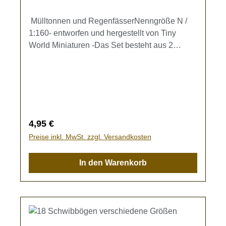
Mülltonnen und RegenfässerNenngröße N /
1:160- entworfen und hergestellt von Tiny
World Miniaturen -Das Set besteht aus 2
schwarzen Restmülltonnen, 2 blauen
Papiertonnen, 2 schwarz/gelben
Plastabfalltonnen, einem Regenfass ohne
Deckel und einem Regenfass mit Deckel
(Referenzmaß Höhe ca. 6 mm, Durchmesser
oberer Rand ca. 5 mm).Kein Spielzeug - es
Regulärer Preis:
4,95 €
besteht Verschluckungsgefahr!
Preise inkl. MwSt. zzgl. Versandkosten
In den Warenkorb