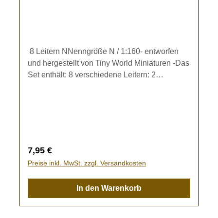
8 Leitern NNenngröße N / 1:160- entworfen
und hergestellt von Tiny World Miniaturen -Das
Set enthält: 8 verschiedene Leitern: 2
Bockleitern (h= 8,5 mm)2 Holzleitern mit
großen Stufenabständen (h= 15,7 mm) 2
Holzleitern mit kleinen Stufenabständen (h=
15,7 mm)2 kurze Holzleitern (h= 10 mm) Kein
Spielzeug - es besteht Verschluckungsgefahr!
Regulärer Preis:
7,95 €
Preise inkl. MwSt. zzgl. Versandkosten
In den Warenkorb