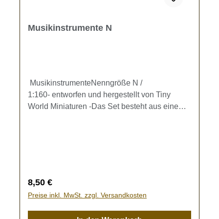
Musikinstrumente N
MusikinstrumenteNenngröße N /
1:160- entworfen und hergestellt von Tiny
World Miniaturen -Das Set besteht aus einem
Kontrabass, einem Cello, einer Gitarre und
einem Klavier inkl. Hocker (Referenzmaße
Klavier ca. 10 x 7 x 2,5 mm).Kein Spielzeug -
es besteht Verschluckungsgefahr!
Regulärer Preis:
8,50 €
Preise inkl. MwSt. zzgl. Versandkosten