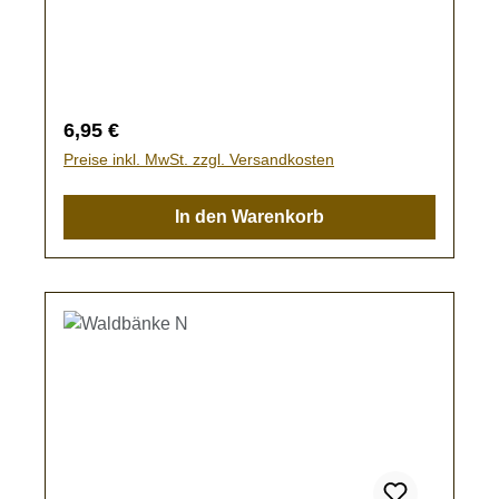
jeweils 10 gelbe und 10 grüne
Gießkannen.Kein Spielzeug - es besteht
Verschluckungsgefahr!
Regulärer Preis:
6,95 €
Preise inkl. MwSt. zzgl. Versandkosten
In den Warenkorb