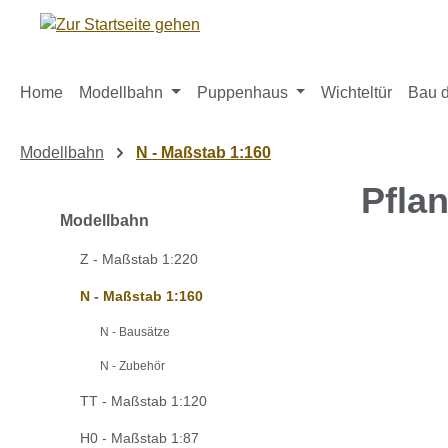
m Hauptinhalt springen
Zur Suche springen
Zur Hauptnavigation springen
Home
Modellbahn
Puppenhaus
Wichteltür
Bau d
Modellbahn
N - Maßstab 1:160
Pfla
Modellbahn
Z - Maßstab 1:220
Bildergaleri
N - Maßstab 1:160
N - Bausätze
N - Zubehör
TT - Maßstab 1:120
H0 - Maßstab 1:87