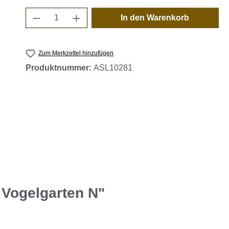
Produkt Anzahl: Gib den gewünschten 
In den Warenkorb
Zum Merkzettel hinzufügen
Produktnummer:
ASL10281
 Vogelgarten N"