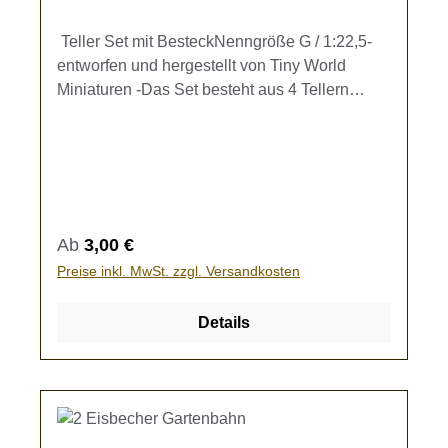
Teller Set mit BesteckNenngröße G / 1:22,5-
entworfen und hergestellt von Tiny World
Miniaturen -Das Set besteht aus 4 Tellern
(Durchmesser 1 cm) ohne
Speisenzubereitungen. Zu jedem Teller gehört
eine Serviette mit Besteck.Zur Ausgestaltung
Ihrer Speisewagen.Kein Spielzeug - es besteht
Verschluckungsgefahr!
Regulärer Preis:
Ab
3,00 €
Preise inkl. MwSt. zzgl. Versandkosten
Details