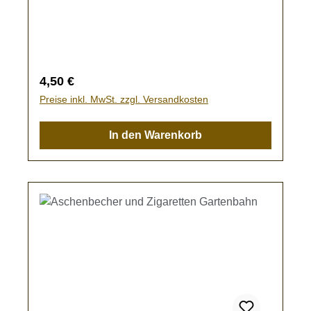
und 2 Untertellern (Durchmesser ca. 7 mm) zur
Ausgestaltung Ihrer Gartenbahn.Kein
Spielzeug - es besteht Verschluckungsgefahr!
Regulärer Preis:
4,50 €
Preise inkl. MwSt. zzgl. Versandkosten
In den Warenkorb