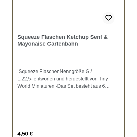
Squeeze Flaschen Ketchup Senf &
Mayonaise Gartenbahn
Squeeze FlaschenNenngröße G /
1:22,5- entworfen und hergestellt von Tiny
World Miniaturen -Das Set besteht aus 6
Quetschflaschen, 2 für Ketchup, 2 für Senf und
2 für Mayonnaise (Maße ca. 9 x 2,5 mm) zur
Ausgestaltung Ihrer Gartenbahn.Kein
Spielzeug - es besteht Verschluckungsgefahr!
Regulärer Preis:
4,50 €