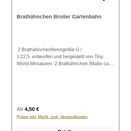
Brathähnchen Broiler Gartenbahn
2 BrathähnchenNenngröße G /
1:22,5- entworfen und hergestellt von Tiny
World Miniaturen -2 Brathähnchen (Maße ca.
12 x 9 x 6 mm) zur Ausgestaltung Ihrer
Gartenbahn.Kein Spielzeug - es besteht
Verschluckungsgefahr!
Regulärer Preis:
Ab
4,50 €
Preise inkl. MwSt. zzgl. Versandkosten