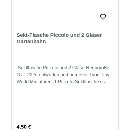
Sekt-Flasche Piccolo und 2 Gläser
Gartenbahn
Sektflasche Piccolo und 2 GläserNenngröße
G / 1:22,5- entworfen und hergestellt von Tiny
World Miniaturen -1 Piccolo-Sektflasche (ca.
14 x 4 mm) und 2 Sektgläser (ca. 10 x 3
mm) zur Ausgestaltung Ihrer Gartenbahn.Kein
Spielzeug - es besteht Verschluckungsgefahr!
Regulärer Preis:
4,50 €