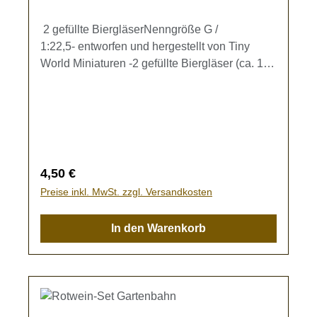
2 gefüllte BiergläserNenngröße G /
1:22,5- entworfen und hergestellt von Tiny
World Miniaturen -2 gefüllte Biergläser (ca. 11
x 5,5 mm) mit Schaumkrone zur Ausgestaltung
Ihrer Gartenbahn.Kein Spielzeug - es besteht
Verschluckungsgefahr!
Regulärer Preis:
4,50 €
Preise inkl. MwSt. zzgl. Versandkosten
In den Warenkorb