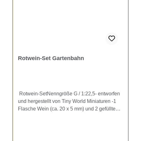
Rotwein-Set Gartenbahn
Rotwein-SetNenngröße G / 1:22,5- entworfen
und hergestellt von Tiny World Miniaturen -1
Flasche Wein (ca. 20 x 5 mm) und 2 gefüllte
Rotweingläser (ca. 14 x 5 mm) zur
Ausgestaltung Ihrer Gartenbahn.Kein
Spielzeug - es besteht Verschluckungsgefahr!