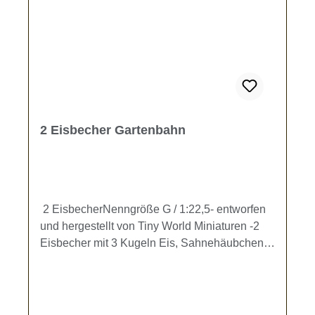
2 Eisbecher Gartenbahn
2 EisbecherNenngröße G / 1:22,5- entworfen
und hergestellt von Tiny World Miniaturen -2
Eisbecher mit 3 Kugeln Eis, Sahnehäubchen
und Löffel (Höhe ca. 13 mm, Dm. ca. 7 mm) zur
Ausgestaltung Ihrer Gartenbahn.Kein
Spielzeug - es besteht Verschluckungsgefahr!