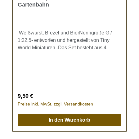
Gartenbahn
Weißwurst, Brezel und BierNenngröße G /
1:22,5- entworfen und hergestellt von Tiny
World Miniaturen -Das Set besteht aus 4
Tellern (Dm. ca. 1 cm) mit jeweils 2
Weißwürsten und einer Brezel, 2 gefüllten
Biergläsern und 2 halbvollen Biergläsern. Kein
Spielzeug - es besteht Verschluckungsgefahr!
Regulärer Preis:
9,50 €
Preise inkl. MwSt. zzgl. Versandkosten
In den Warenkorb