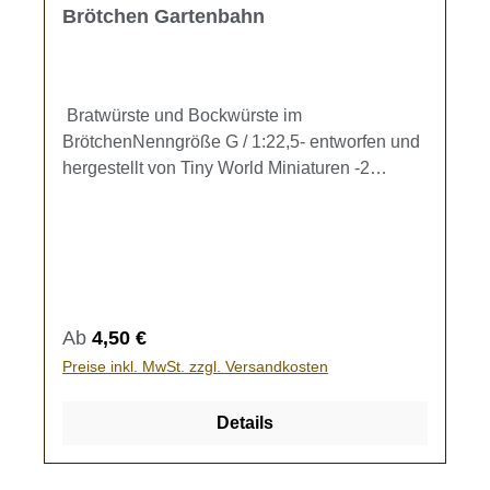
Brötchen Gartenbahn
Bratwürste und Bockwürste im
BrötchenNenngröße G / 1:22,5- entworfen und
hergestellt von Tiny World Miniaturen -2
Bratwürste und 2 Bockwürste im Brötchen (je
1x mit Senf und 1x mit Ketschup, Maße ca. 8 x
2,5 mm) zur Ausgestaltung Ihrer
Gartenbahn.Kein Spielzeug - es besteht
Verschluckungsgefahr!
Regulärer Preis:
Ab
4,50 €
Preise inkl. MwSt. zzgl. Versandkosten
Details