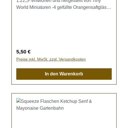
1:22,5- entworfen und hergestellt von Tiny
World Miniaturen -4 gefüllte Orangensaftgläser
(d = 5,5 mm) für den Frühstückstisch auf Ihrer
Gartenbahn.Kein Spielzeug - es besteht
Verschluckungsgefahr!
Regulärer Preis:
5,50 €
Preise inkl. MwSt. zzgl. Versandkosten
In den Warenkorb