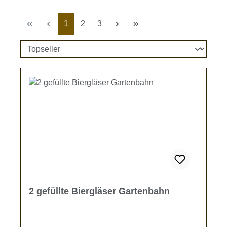
Seite
Seite
Seite
1
2
3
2 gefüllte Biergläser Gartenbahn