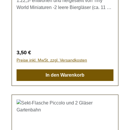
1:22,5- entworfen und hergestellt von Tiny
World Miniaturen -2 leere Biergläser (ca. 11 x
5,5 mm) zur Ausgestaltung Ihrer
Gartenbahn.Kein Spielzeug - es besteht
Verschluckungsgefahr!
Regulärer Preis:
3,50 €
Preise inkl. MwSt. zzgl. Versandkosten
In den Warenkorb