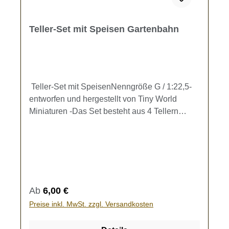
Teller-Set mit Speisen Gartenbahn
Teller-Set mit SpeisenNenngröße G / 1:22,5-
entworfen und hergestellt von Tiny World
Miniaturen -Das Set besteht aus 4 Tellern
(Durchmesser 1 cm), 3 Teller mit
Speisenzubereitungen und 1 "Räuberteller".
Zu jedem Teller gehört eine Serviette und
Besteck.Zur Ausgestaltung Ihrer
Speisewagen.Kein Spielzeug - es besteht
Verschluckungsgefahr!
Regulärer Preis:
Ab
6,00 €
Preise inkl. MwSt. zzgl. Versandkosten