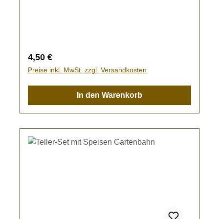
Gartenbahn.Kein Spielzeug - es besteht
Verschluckungsgefahr!
Regulärer Preis:
4,50 €
Preise inkl. MwSt. zzgl. Versandkosten
In den Warenkorb