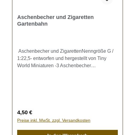
Aschenbecher und Zigaretten
Gartenbahn
Aschenbecher und ZigarettenNenngröße G /
1:22,5- entworfen und hergestellt von Tiny
World Miniaturen -3 Aschenbecher
(Durchmesser ca. 6 mm, Höhe ca. 2 mm)
inklusive 6 Zigaretten zur Ausgestaltung Ihres
Gartenbahn-Biergartens.Kein Spielzeug - es
besteht Verschluckungsgefahr!
Regulärer Preis:
4,50 €
Preise inkl. MwSt. zzgl. Versandkosten