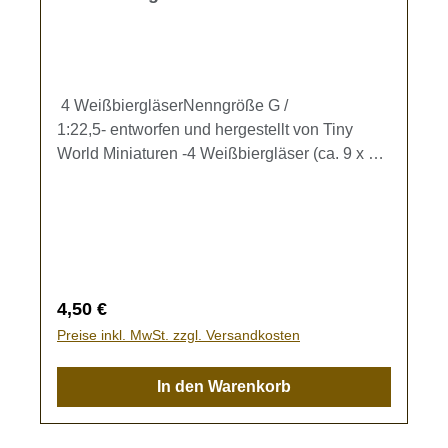
4 WeißbiergläserNenngröße G /
1:22,5- entworfen und hergestellt von Tiny
World Miniaturen -4 Weißbiergläser (ca. 9 x 3,5
mm) zur Ausgestaltung Ihrer Gartenbahn.Kein
Spielzeug - es besteht Verschluckungsgefahr!
Regulärer Preis:
4,50 €
Preise inkl. MwSt. zzgl. Versandkosten
In den Warenkorb