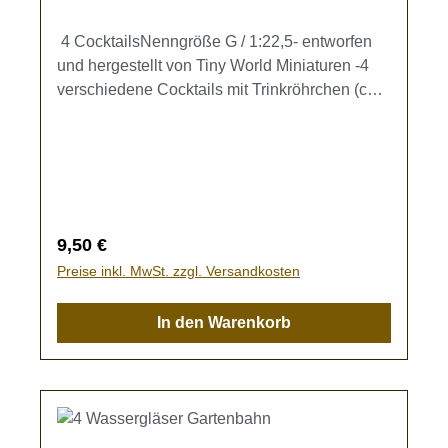
4 CocktailsNenngröße G / 1:22,5- entworfen
und hergestellt von Tiny World Miniaturen -4
verschiedene Cocktails mit Trinkröhrchen (ca.
11 x 4,5 mm) zur Ausgestaltung Ihrer
Gartenbahn.Kein Spielzeug - es besteht
Verschluckungsgefahr!
Regulärer Preis:
9,50 €
Preise inkl. MwSt. zzgl. Versandkosten
In den Warenkorb