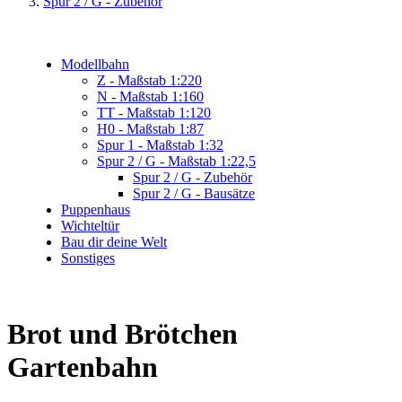
Spur 2 / G - Zubehör
Modellbahn
Z - Maßstab 1:220
N - Maßstab 1:160
TT - Maßstab 1:120
H0 - Maßstab 1:87
Spur 1 - Maßstab 1:32
Spur 2 / G - Maßstab 1:22,5
Spur 2 / G - Zubehör
Spur 2 / G - Bausätze
Puppenhaus
Wichteltür
Bau dir deine Welt
Sonstiges
Brot und Brötchen
Gartenbahn