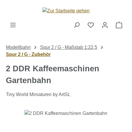
Zum Hauptinhalt springen
Ware
Modellbahn
Spur 2 / G - Maßstab 1:22,5
Spur 2 / G - Zubehör
2 DDR Kaffeemaschinen
Gartenbahn
Tiny World Miniaturen by ArtSL
Bildergalerie überspringen