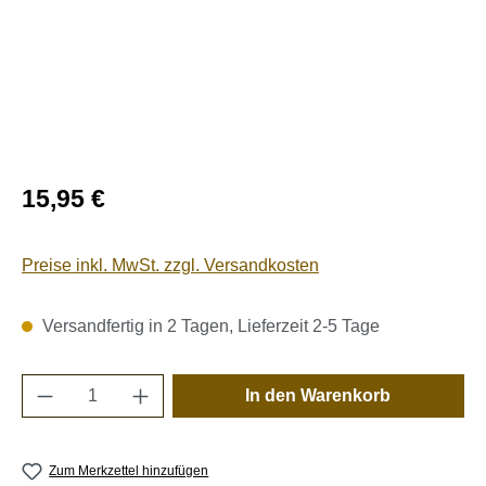
Regulärer Preis:
15,95 €
Preise inkl. MwSt. zzgl. Versandkosten
Versandfertig in 2 Tagen, Lieferzeit 2-5 Tage
Produkt Anzahl: Gib den gewünschten Wert e
In den Warenkorb
Zum Merkzettel hinzufügen