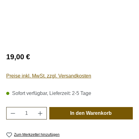
Regulärer Preis:
19,00 €
Preise inkl. MwSt. zzgl. Versandkosten
Sofort verfügbar, Lieferzeit: 2-5 Tage
Produkt Anzahl: Gib den gewünschten Wert e
In den Warenkorb
Zum Merkzettel hinzufügen