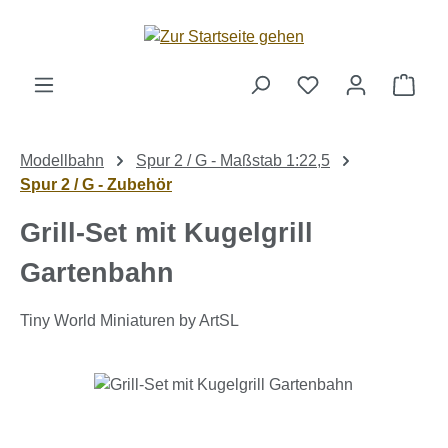
Zum Hauptinhalt springen
Ware
Modellbahn
Spur 2 / G - Maßstab 1:22,5
Spur 2 / G - Zubehör
Grill-Set mit Kugelgrill
Gartenbahn
Tiny World Miniaturen by ArtSL
Bildergalerie überspringen