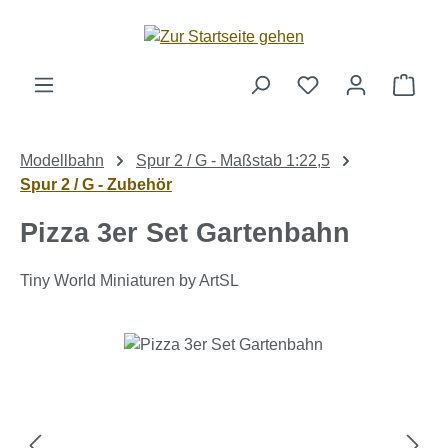
Zum Hauptinhalt springen
Ware
Modellbahn
Spur 2 / G - Maßstab 1:22,5
Spur 2 / G - Zubehör
Pizza 3er Set Gartenbahn
Tiny World Miniaturen by ArtSL
Bildergalerie überspringen