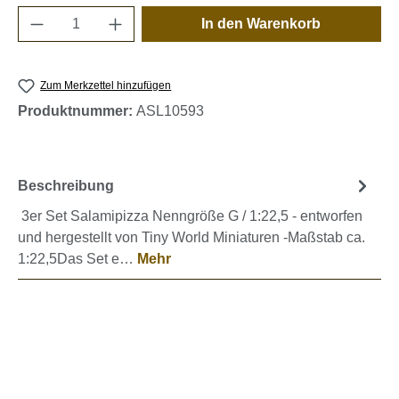
Produkt Anzahl: Gib den gewünschten Wert e
In den Warenkorb
Zum Merkzettel hinzufügen
Produktnummer:
ASL10593
Beschreibung
3er Set Salamipizza Nenngröße G / 1:22,5 - entworfen
und hergestellt von Tiny World Miniaturen -Maßstab ca.
1:22,5Das Set e…
Mehr