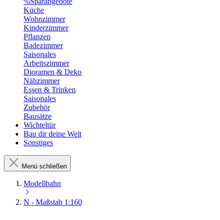
%Sparangebote
Küche
Wohnzimmer
Kinderzimmer
Pflanzen
Badezimmer
Saisonales
Arbeitszimmer
Dioramen & Deko
Nähzimmer
Essen & Trinken
Saisonales
Zubehör
Bausätze
Wichteltür
Bau dir deine Welt
Sonstiges
Menü schließen
Modellbahn
N - Maßstab 1:160