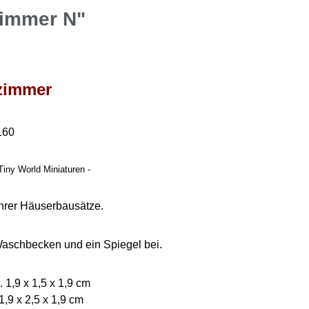
zimmer N"
zimmer
160
Tiny World Miniaturen -
hrer Häuserbausätze.
aschbecken und ein Spiegel bei.
 1,9 x 1,5 x 1,9 cm
1,9 x 2,5 x 1,9 cm