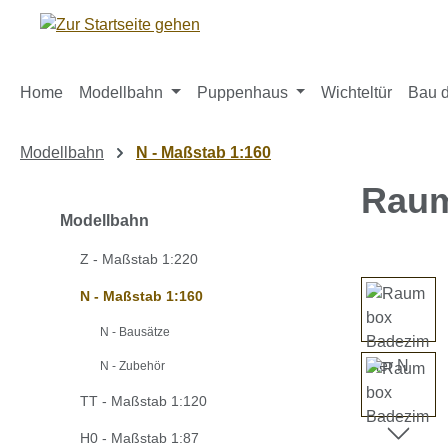
m Hauptinhalt springen
Zur Suche springen
Zur Hauptnavigation springen
Home
Modellbahn
Puppenhaus
Wichteltür
Bau d
Modellbahn
N - Maßstab 1:160
Raum
Modellbahn
Z - Maßstab 1:220
Bildergaleri
N - Maßstab 1:160
N - Bausätze
N - Zubehör
TT - Maßstab 1:120
H0 - Maßstab 1:87