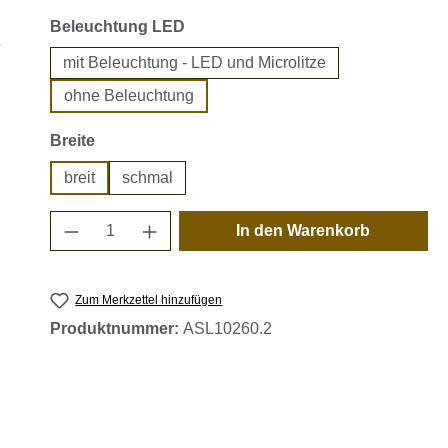
auswählen
Beleuchtung LED
mit Beleuchtung - LED und Microlitze
ohne Beleuchtung
auswählen
Breite
breit
schmal
Produkt Anzahl: Gib den gewünschten 
In den Warenkorb
Zum Merkzettel hinzufügen
Produktnummer:
ASL10260.2