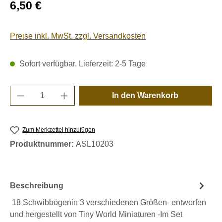
Regulärer Preis:
6,50 €
Preise inkl. MwSt. zzgl. Versandkosten
Sofort verfügbar, Lieferzeit: 2-5 Tage
Produkt Anzahl: Gib den gewünschten Wert e
In den Warenkorb
Zum Merkzettel hinzufügen
Produktnummer:
ASL10203
Beschreibung
18 Schwibbögenin 3 verschiedenen Größen- entworfen
und hergestellt von Tiny World Miniaturen -Im Set