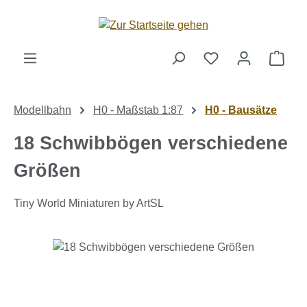
Zum Hauptinhalt springen
Ware
Modellbahn
H0 - Maßstab 1:87
H0 - Bausätze
18 Schwibbögen verschiedene
Größen
Tiny World Miniaturen by ArtSL
Bildergalerie überspringen