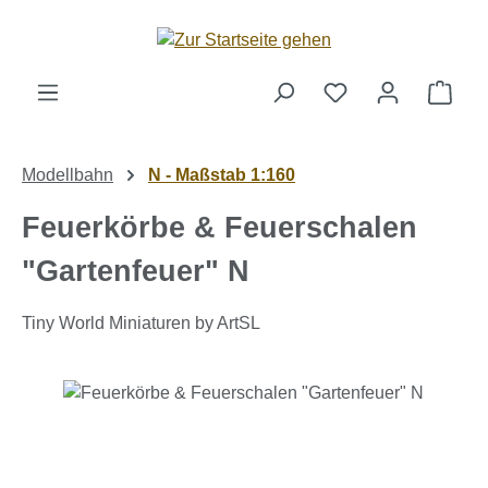
Zum Hauptinhalt springen
Ware
Modellbahn
N - Maßstab 1:160
Feuerkörbe & Feuerschalen
"Gartenfeuer" N
Tiny World Miniaturen by ArtSL
Bildergalerie überspringen