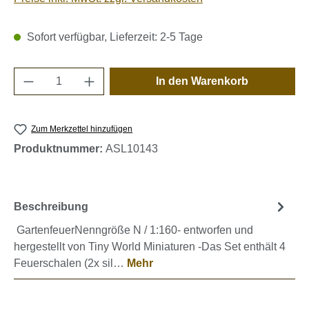
Sofort verfügbar, Lieferzeit: 2-5 Tage
Produkt Anzahl: Gib den gewünschten Wert e
In den Warenkorb
Zum Merkzettel hinzufügen
Produktnummer:
ASL10143
Beschreibung
GartenfeuerNenngröße N / 1:160- entworfen und
hergestellt von Tiny World Miniaturen -Das Set enthält 4
Feuerschalen (2x sil…
Mehr