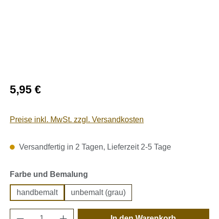
Regulärer Preis:
5,95 €
Preise inkl. MwSt. zzgl. Versandkosten
Versandfertig in 2 Tagen, Lieferzeit 2-5 Tage
auswählen
Farbe und Bemalung
handbemalt
unbemalt (grau)
Produkt Anzahl: Gib den gewünschten Wert e
In den Warenkorb