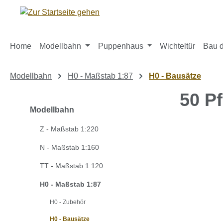
m Hauptinhalt springen
Zur Suche springen
Zur Hauptnavigation springen
Home
Modellbahn
Puppenhaus
Wichteltür
Bau d
Modellbahn
H0 - Maßstab 1:87
H0 - Bausätze
50 Pf
Modellbahn
Z - Maßstab 1:220
Bildergaleri
N - Maßstab 1:160
TT - Maßstab 1:120
H0 - Maßstab 1:87
H0 - Zubehör
H0 - Bausätze