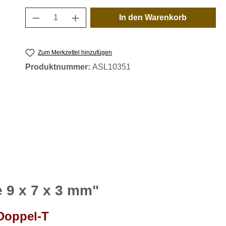
Produkt Anzahl: Gib den gewünschten 
In den Warenkorb
Zum Merkzettel hinzufügen
Produktnummer:
ASL10351
e 9 x 7 x 3 mm"
 Doppel-T