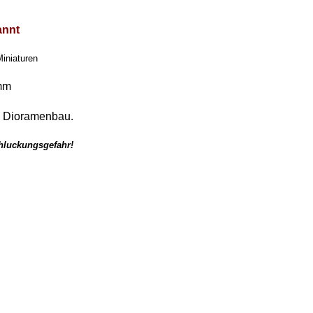
annt
Miniaturen
 mm
d Dioramenbau.
chluckungsgefahr!