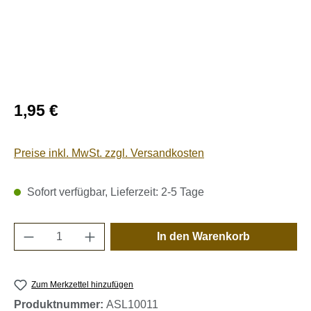
Regulärer Preis:
1,95 €
Preise inkl. MwSt. zzgl. Versandkosten
Sofort verfügbar, Lieferzeit: 2-5 Tage
Produkt Anzahl: Gib den gewünschten Wert e
In den Warenkorb
Zum Merkzettel hinzufügen
Produktnummer:
ASL10011