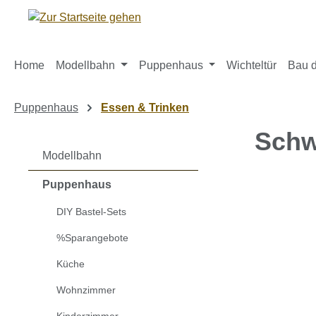
m Hauptinhalt springen
Zur Suche springen
Zur Hauptnavigation springen
Home
Modellbahn
Puppenhaus
Wichteltür
Bau d
Puppenhaus
Essen & Trinken
Schw
Modellbahn
Puppenhaus
Bildergaleri
DIY Bastel-Sets
%Sparangebote
Küche
Wohnzimmer