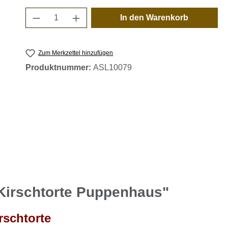
Produkt Anzahl: Gib den gewünschten 
In den Warenkorb
Zum Merkzettel hinzufügen
Produktnummer:
ASL10079
Kirschtorte Puppenhaus"
rschtorte