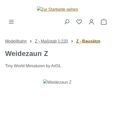
Zum Hauptinhalt springen
Ware
Modellbahn
Z - Maßstab 1:220
Z - Bausätze
Weidezaun Z
Tiny World Miniaturen by ArtSL
Bildergalerie überspringen