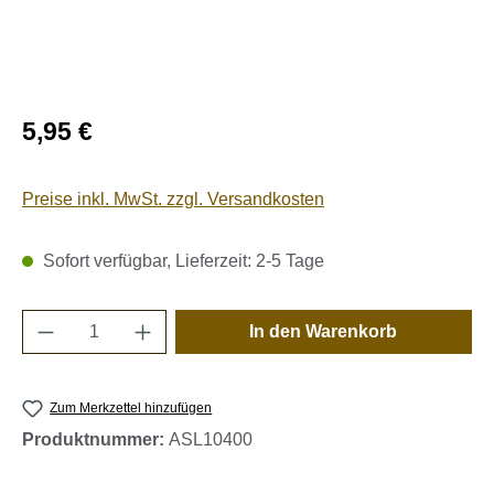
Regulärer Preis:
5,95 €
Preise inkl. MwSt. zzgl. Versandkosten
Sofort verfügbar, Lieferzeit: 2-5 Tage
Produkt Anzahl: Gib den gewünschten Wert e
In den Warenkorb
Zum Merkzettel hinzufügen
Produktnummer:
ASL10400