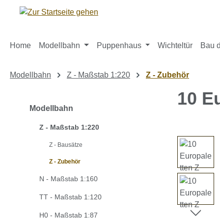
m Hauptinhalt springen
Zur Suche springen
Zur Hauptnavigation springen
Home
Modellbahn
Puppenhaus
Wichteltür
Bau d
Modellbahn
Z - Maßstab 1:220
Z - Zubehör
10 E
Modellbahn
Z - Maßstab 1:220
Bildergaleri
Z - Bausätze
Z - Zubehör
N - Maßstab 1:160
TT - Maßstab 1:120
H0 - Maßstab 1:87