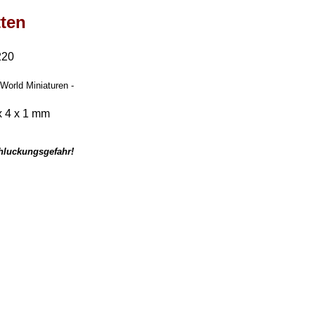
tten
220
World Miniaturen -
x 4 x 1 mm
chluckungsgefahr!