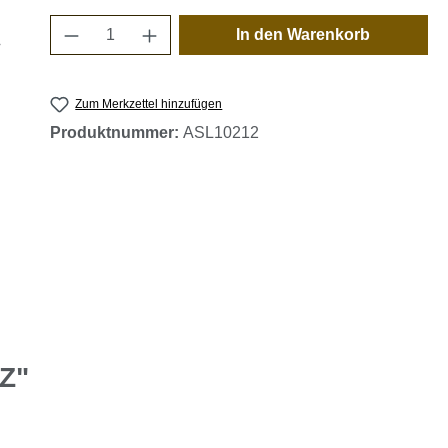
Produkt Anzahl: Gib den gewünschten 
In den Warenkorb
Zum Merkzettel hinzufügen
Produktnummer:
ASL10212
 Z"