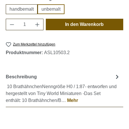
handbemalt
unbemalt
Produkt Anzahl: Gib den gewünschten Wert e
In den Warenkorb
Zum Merkzettel hinzufügen
Produktnummer:
ASL10503.2
Beschreibung
10 BrathähnchenNenngröße H0 / 1:87- entworfen und
hergestellt von Tiny World Miniaturen -Das Set
enthält: 10 Brathähnchen/B…
Mehr