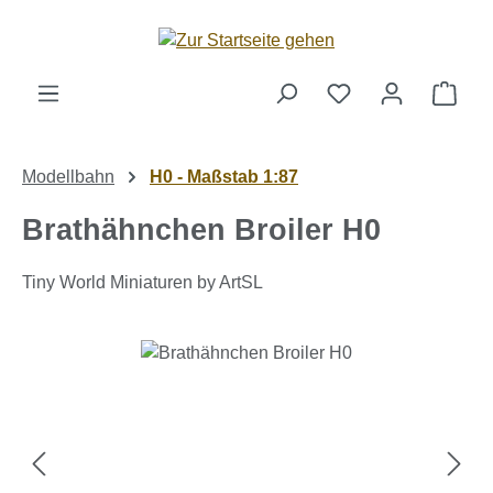
Zum Hauptinhalt springen
Ware
Modellbahn
H0 - Maßstab 1:87
Brathähnchen Broiler H0
Tiny World Miniaturen by ArtSL
Bildergalerie überspringen