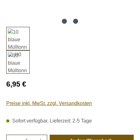
Regulärer Preis:
6,95 €
Preise inkl. MwSt. zzgl. Versandkosten
Sofort verfügbar, Lieferzeit: 2-5 Tage
Produkt Anzahl: Gib den gewünschten Wert e