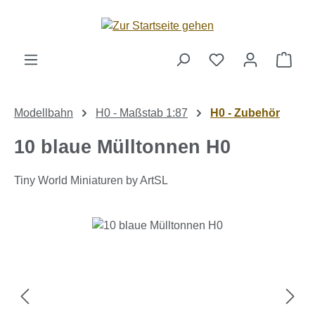
Zum Hauptinhalt springen
Ware
Modellbahn
H0 - Maßstab 1:87
H0 - Zubehör
10 blaue Mülltonnen H0
Tiny World Miniaturen by ArtSL
Bildergalerie überspringen