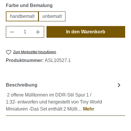
auswählen
Farbe und Bemalung
handbemalt
unbemalt
Produkt Anzahl: Gib den gewünschten Wert e
In den Warenkorb
Zum Merkzettel hinzufügen
Produktnummer:
ASL10527.1
Beschreibung
2 offene Mülltonnen im DDR-Stil Spur 1 /
1:32- entworfen und hergestellt von Tiny World
Miniaturen -Das Set enthält 2 Müllt…
Mehr