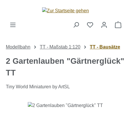
Zum Hauptinhalt springen
Ware
Modellbahn
TT - Maßstab 1:120
TT - Bausätze
2 Gartenlauben "Gärtnerglück"
TT
Tiny World Miniaturen by ArtSL
Bildergalerie überspringen