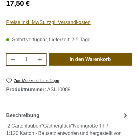
Regulärer Preis:
17,50 €
Preise inkl. MwSt. zzgl. Versandkosten
Sofort verfügbar, Lieferzeit: 2-5 Tage
Produkt Anzahl: Gib den gewünschten Wert e
In den Warenkorb
Zum Merkzettel hinzufügen
Produktnummer:
ASL10089
Beschreibung
2 Gartenlauben"Gärtnerglück"Nenngröße TT /
1:120 Karton - Bausatz entworfen und hergestellt von