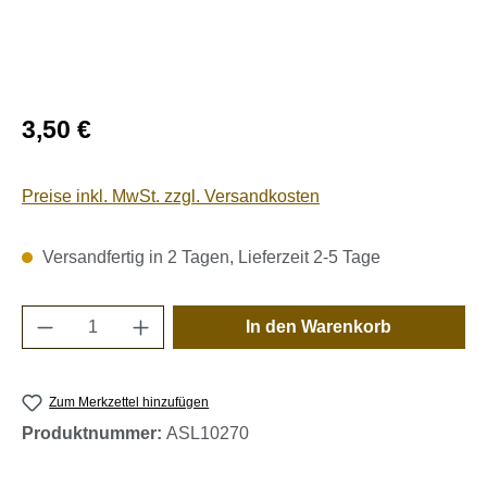
Regulärer Preis:
3,50 €
Preise inkl. MwSt. zzgl. Versandkosten
Versandfertig in 2 Tagen, Lieferzeit 2-5 Tage
Produkt Anzahl: Gib den gewünschten Wert e
In den Warenkorb
Zum Merkzettel hinzufügen
Produktnummer:
ASL10270