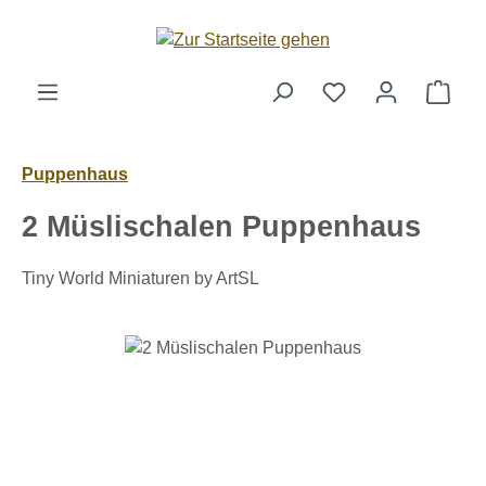
Zum Hauptinhalt springen
Ware
Puppenhaus
2 Müslischalen Puppenhaus
Tiny World Miniaturen by ArtSL
Bildergalerie überspringen