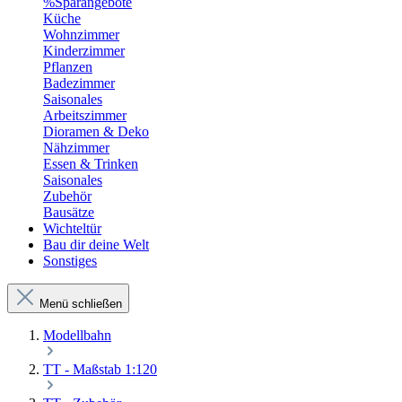
%Sparangebote
Küche
Wohnzimmer
Kinderzimmer
Pflanzen
Badezimmer
Saisonales
Arbeitszimmer
Dioramen & Deko
Nähzimmer
Essen & Trinken
Saisonales
Zubehör
Bausätze
Wichteltür
Bau dir deine Welt
Sonstiges
Menü schließen
Modellbahn
TT - Maßstab 1:120