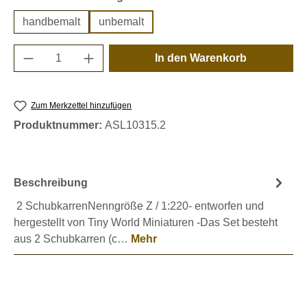
handbemalt
unbemalt
Produkt Anzahl: Gib den gewünschten Wert e
In den Warenkorb
Zum Merkzettel hinzufügen
Produktnummer:
ASL10315.2
Beschreibung
2 SchubkarrenNenngröße Z / 1:220- entworfen und
hergestellt von Tiny World Miniaturen -Das Set besteht
aus 2 Schubkarren (c…
Mehr