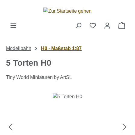
Zum Hauptinhalt springen
Ware
Modellbahn
H0 - Maßstab 1:87
5 Torten H0
Tiny World Miniaturen by ArtSL
Bildergalerie überspringen