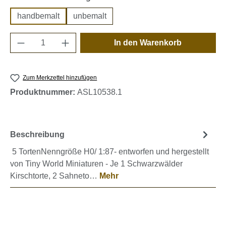
handbemalt
unbemalt
Produkt Anzahl: Gib den gewünschten Wert e
In den Warenkorb
Zum Merkzettel hinzufügen
Produktnummer:
ASL10538.1
Beschreibung
5 TortenNenngröße H0/ 1:87- entworfen und hergestellt
von Tiny World Miniaturen - Je 1 Schwarzwälder
Kirschtorte, 2 Sahneto…
Mehr