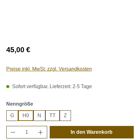
Regulärer Preis:
45,00 €
Preise inkl. MwSt. zzgl. Versandkosten
Sofort verfügbar, Lieferzeit: 2-5 Tage
auswählen
Nenngröße
G
H0
N
TT
Z
Produkt Anzahl: Gib den gewünschten Wert e
In den Warenkorb