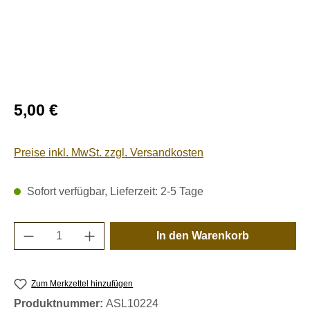
Regulärer Preis:
5,00 €
Preise inkl. MwSt. zzgl. Versandkosten
Sofort verfügbar, Lieferzeit: 2-5 Tage
Produkt Anzahl: Gib den gewünschten Wert e
In den Warenkorb
Zum Merkzettel hinzufügen
Produktnummer:
ASL10224