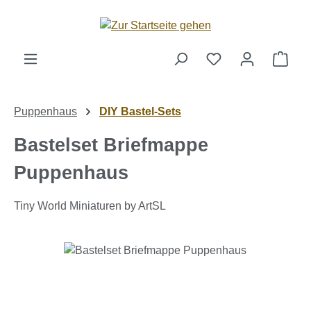
Zum Hauptinhalt springen
Ware
Puppenhaus
DIY Bastel-Sets
Bastelset Briefmappe
Puppenhaus
Tiny World Miniaturen by ArtSL
Bildergalerie überspringen