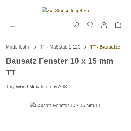
Zum Hauptinhalt springen
Ware
Modellbahn
TT - Maßstab 1:120
TT - Bausätze
Bausatz Fenster 10 x 15 mm
TT
Tiny World Miniaturen by ArtSL
Bildergalerie überspringen