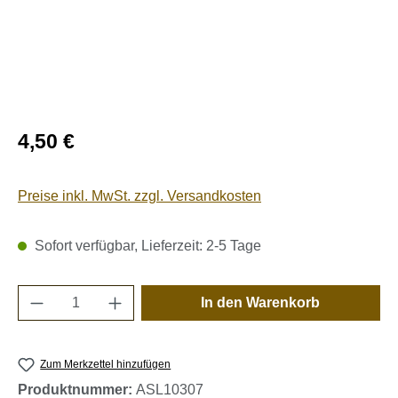
Regulärer Preis:
4,50 €
Preise inkl. MwSt. zzgl. Versandkosten
Sofort verfügbar, Lieferzeit: 2-5 Tage
Produkt Anzahl: Gib den gewünschten Wert e
In den Warenkorb
Zum Merkzettel hinzufügen
Produktnummer:
ASL10307