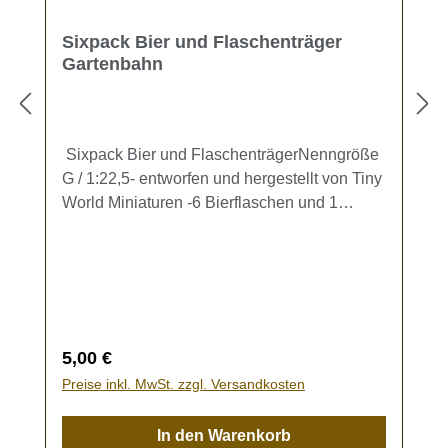
Sixpack Bier und Flaschenträger
Gartenbahn
Sixpack Bier und FlaschenträgerNenngröße
G / 1:22,5- entworfen und hergestellt von Tiny
World Miniaturen -6 Bierflaschen und 1
Flaschenträger (ca. 1,6 x 1,1 x 1,2 cm) zur
Ausgestaltung Ihrer Gartenbahn.Kein
Spielzeug - es besteht
Verschluckungsgefahr!
Regulärer Preis:
5,00 €
Preise inkl. MwSt. zzgl. Versandkosten
In den Warenkorb