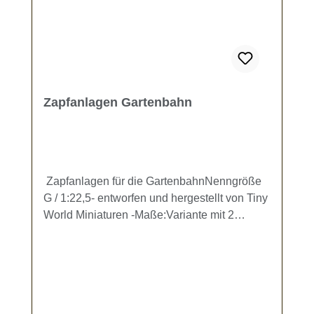
Zapfanlagen Gartenbahn
Zapfanlagen für die GartenbahnNenngröße
G / 1:22,5- entworfen und hergestellt von Tiny
World Miniaturen -Maße:Variante mit 2
Zapfhähnen: 15 x 28 x 8 mmVariante mit 4
Zapfhähnen: ca. 30 x 28 x 12 mmErhältlich
als folgende Sets:2 Zapfanlagen mit 2
Zapfhähnen2 Zapfanlagen mit 4
ZapfhähnenMix-Set mit je einer der beiden