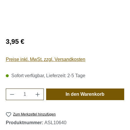
Regulärer Preis:
3,95 €
Preise inkl. MwSt. zzgl. Versandkosten
Sofort verfügbar, Lieferzeit: 2-5 Tage
Produkt Anzahl: Gib den gewünschten Wert e
In den Warenkorb
Zum Merkzettel hinzufügen
Produktnummer:
ASL10640