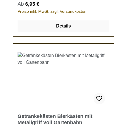
Variantenhandbemalt oder unbemalt
Regulärer Preis:
Ab
6,95 €
erhältlichKein Spielzeug - es besteht
Preise inkl. MwSt. zzgl. Versandkosten
Verschluckungsgefahr!
Details
Getränkekästen Bierkästen mit
Metallgriff voll Gartenbahn