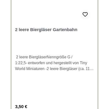
2 leere Biergläser Gartenbahn
2 leere BiergläserNenngröße G /
1:22,5- entworfen und hergestellt von Tiny
World Miniaturen -2 leere Biergläser (ca. 11 x
5,5 mm) zur Ausgestaltung Ihrer
Gartenbahn.Kein Spielzeug - es besteht
Verschluckungsgefahr!
Regulärer Preis:
3,50 €