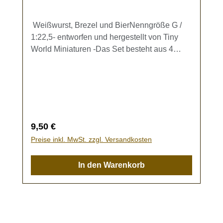
Weißwurst, Brezel und BierNenngröße G /
1:22,5- entworfen und hergestellt von Tiny
World Miniaturen -Das Set besteht aus 4
Tellern (Dm. ca. 1 cm) mit jeweils 2
Weißwürsten und einer Brezel, 2 gefüllten
Biergläsern und 2 halbvollen
Biergläsern. Kein Spielzeug - es besteht
Verschluckungsgefahr!
Regulärer Preis:
9,50 €
Preise inkl. MwSt. zzgl. Versandkosten
In den Warenkorb