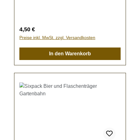
Spielzeug - es besteht
Verschluckungsgefahr!
Regulärer Preis:
4,50 €
Preise inkl. MwSt. zzgl. Versandkosten
In den Warenkorb