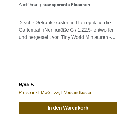
Ausführung:
transparente Flaschen
2 volle Getränkekästen in Holzoptik für die
GartenbahnNenngröße G / 1:22,5- entworfen
und hergestellt von Tiny World Miniaturen -
Das Set enthältje 2 Kästen mit Griffen in
MetalloptikBeide Kästen sind gefüllt mit
Flaschen, Farbwahl möglich.Die Flaschen
können einzeln entnommen werden.Kein
Spielzeug - es besteht
Verschluckungsgefahr!
Regulärer Preis:
9,95 €
Preise inkl. MwSt. zzgl. Versandkosten
In den Warenkorb