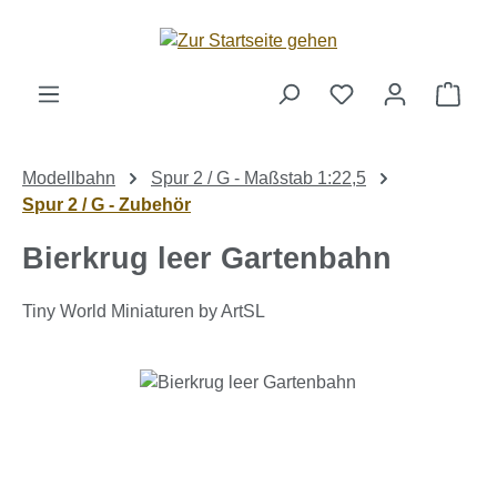
Zum Hauptinhalt springen
Ware
Modellbahn
Spur 2 / G - Maßstab 1:22,5
Spur 2 / G - Zubehör
Bierkrug leer Gartenbahn
Tiny World Miniaturen by ArtSL
Bildergalerie überspringen