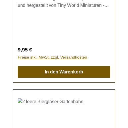
und hergestellt von Tiny World Miniaturen -
Das Set enthältje 2 Kästen mit Griffen in
MetalloptikBeide Kästen sind gefüllt mit
Flaschen, Farbwahl möglich.Die Flaschen
können einzeln entnommen werden.Kein
Spielzeug - es besteht
Verschluckungsgefahr!
Regulärer Preis:
9,95 €
Preise inkl. MwSt. zzgl. Versandkosten
In den Warenkorb