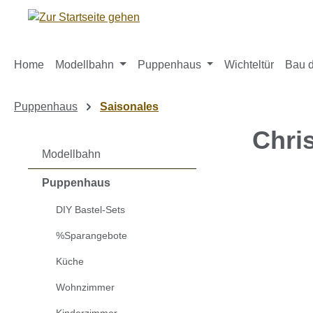
m Hauptinhalt springen
Zur Suche springen
Zur Hauptnavigation springen
Home
Modellbahn
Puppenhaus
Wichteltür
Bau d
Puppenhaus
Saisonales
Chri
Modellbahn
Puppenhaus
Bildergaleri
DIY Bastel-Sets
%Sparangebote
Küche
Wohnzimmer