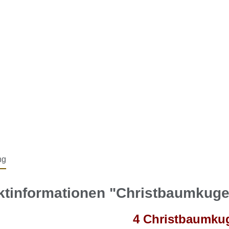
ng
ktinformationen "Christbaumkuge
4 Christbaumkug