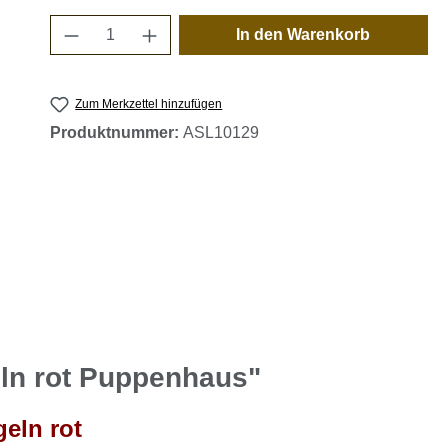
Produkt Anzahl: Gib den gewünschten 
In den Warenkorb
Zum Merkzettel hinzufügen
Produktnummer:
ASL10129
ln rot Puppenhaus"
eln rot