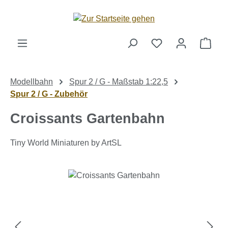
Zum Hauptinhalt springen
Ware
Modellbahn
Spur 2 / G - Maßstab 1:22,5
Spur 2 / G - Zubehör
Croissants Gartenbahn
Tiny World Miniaturen by ArtSL
Bildergalerie überspringen