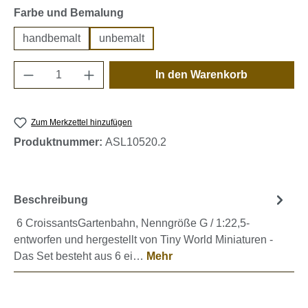
auswählen
Farbe und Bemalung
handbemalt
unbemalt
Produkt Anzahl: Gib den gewünschten Wert e
In den Warenkorb
Zum Merkzettel hinzufügen
Produktnummer:
ASL10520.2
Beschreibung
6 CroissantsGartenbahn, Nenngröße G / 1:22,5-
entworfen und hergestellt von Tiny World Miniaturen -
Das Set besteht aus 6 ei…
Mehr