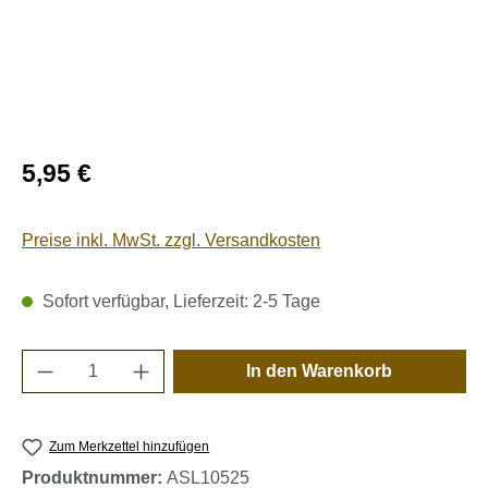
Regulärer Preis:
5,95 €
Preise inkl. MwSt. zzgl. Versandkosten
Sofort verfügbar, Lieferzeit: 2-5 Tage
Produkt Anzahl: Gib den gewünschten Wert e
In den Warenkorb
Zum Merkzettel hinzufügen
Produktnummer:
ASL10525