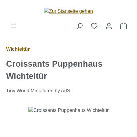
Zum Hauptinhalt springen
Ware
Wichteltür
Croissants Puppenhaus
Wichteltür
Tiny World Miniaturen by ArtSL
Bildergalerie überspringen