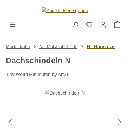
Zum Hauptinhalt springen
Ware
Modellbahn
N - Maßstab 1:160
N - Bausätze
Dachschindeln N
Tiny World Miniaturen by ArtSL
Bildergalerie überspringen