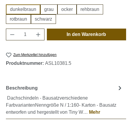
dunkelbraun
grau
ocker
rehbraun
rotbraun
schwarz
Produkt Anzahl: Gib den gewünschten Wert e
In den Warenkorb
Zum Merkzettel hinzufügen
Produktnummer:
ASL10381.5
Beschreibung
Dachschindeln - Bausatzverschiedene
FarbvariantenNenngröße N / 1:160- Karton - Bausatz
entworfen und hergestellt von Tiny W…
Mehr