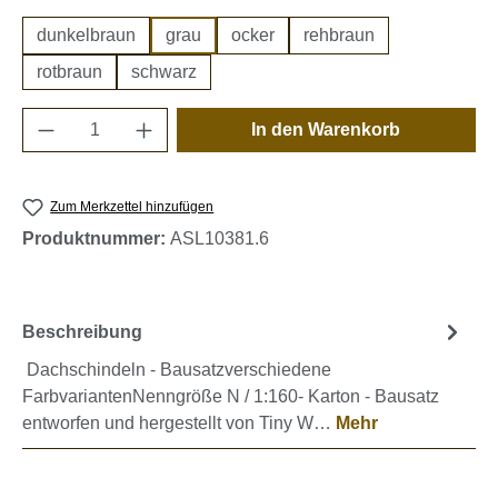
dunkelbraun
grau
ocker
rehbraun
rotbraun
schwarz
Produkt Anzahl: Gib den gewünschten Wert e
In den Warenkorb
Zum Merkzettel hinzufügen
Produktnummer:
ASL10381.6
Beschreibung
Dachschindeln - Bausatzverschiedene
FarbvariantenNenngröße N / 1:160- Karton - Bausatz
entworfen und hergestellt von Tiny W…
Mehr