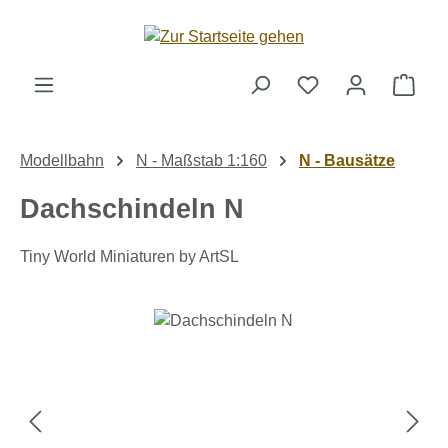
Zum Hauptinhalt springen
Ware
Modellbahn
N - Maßstab 1:160
N - Bausätze
Dachschindeln N
Tiny World Miniaturen by ArtSL
Bildergalerie überspringen