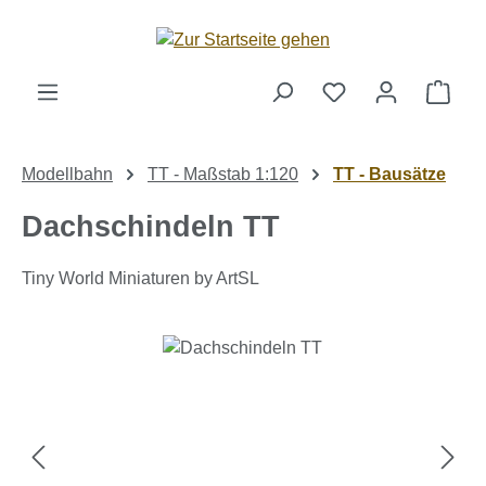
Zum Hauptinhalt springen
Ware
Modellbahn
TT - Maßstab 1:120
TT - Bausätze
Dachschindeln TT
Tiny World Miniaturen by ArtSL
Bildergalerie überspringen