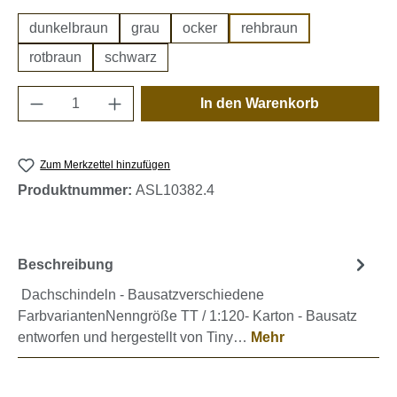
dunkelbraun
grau
ocker
rehbraun
rotbraun
schwarz
Produkt Anzahl: Gib den gewünschten Wert e
In den Warenkorb
Zum Merkzettel hinzufügen
Produktnummer:
ASL10382.4
Beschreibung
Dachschindeln - Bausatzverschiedene
FarbvariantenNenngröße TT / 1:120- Karton - Bausatz
entworfen und hergestellt von Tiny…
Mehr