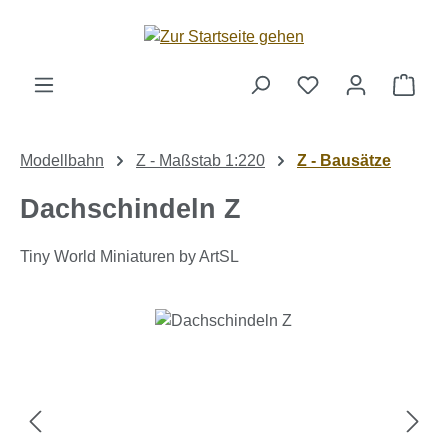
Zum Hauptinhalt springen
Ware
Modellbahn
Z - Maßstab 1:220
Z - Bausätze
Dachschindeln Z
Tiny World Miniaturen by ArtSL
Bildergalerie überspringen