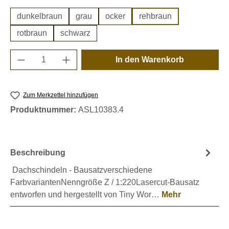
dunkelbraun
grau
ocker
rehbraun
rotbraun
schwarz
Produkt Anzahl: Gib den gewünschten Wert e
In den Warenkorb
Zum Merkzettel hinzufügen
Produktnummer:
ASL10383.4
Beschreibung
Dachschindeln - Bausatzverschiedene
FarbvariantenNenngröße Z / 1:220Lasercut-Bausatz
entworfen und hergestellt von Tiny Wor…
Mehr