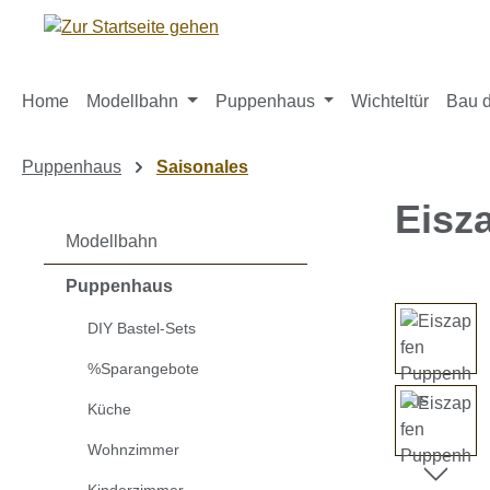
m Hauptinhalt springen
Zur Suche springen
Zur Hauptnavigation springen
Home
Modellbahn
Puppenhaus
Wichteltür
Bau d
Puppenhaus
Saisonales
Eisz
Modellbahn
Puppenhaus
Bildergaleri
DIY Bastel-Sets
%Sparangebote
Küche
Wohnzimmer