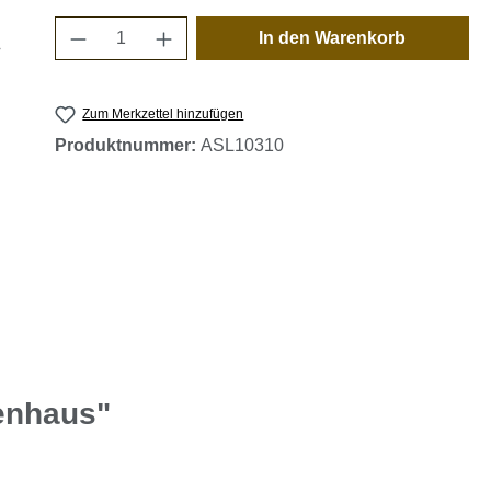
Produkt Anzahl: Gib den gewünschten 
In den Warenkorb
Zum Merkzettel hinzufügen
Produktnummer:
ASL10310
enhaus"