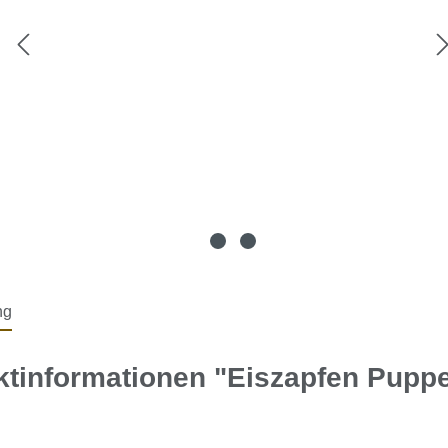
ng
ktinformationen "Eiszapfen Pupp