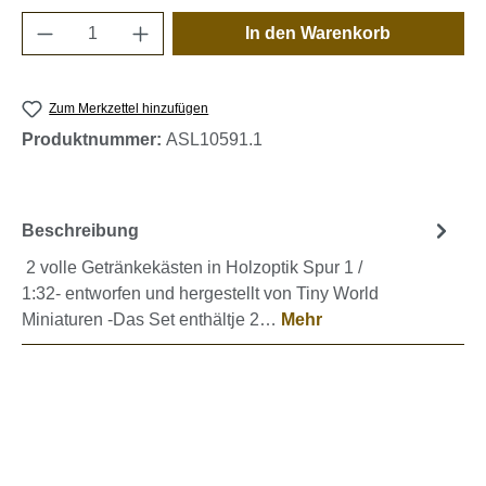
Produkt Anzahl: Gib den gewünschten Wert e
In den Warenkorb
Zum Merkzettel hinzufügen
Produktnummer:
ASL10591.1
Beschreibung
2 volle Getränkekästen in Holzoptik Spur 1 /
1:32- entworfen und hergestellt von Tiny World
Miniaturen -Das Set enthältje 2…
Mehr