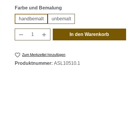
auswählen
Farbe und Bemalung
handbemalt
unbemalt
Produkt Anzahl: Gib den gewünschten 
In den Warenkorb
Zum Merkzettel hinzufügen
Produktnummer:
ASL10510.1