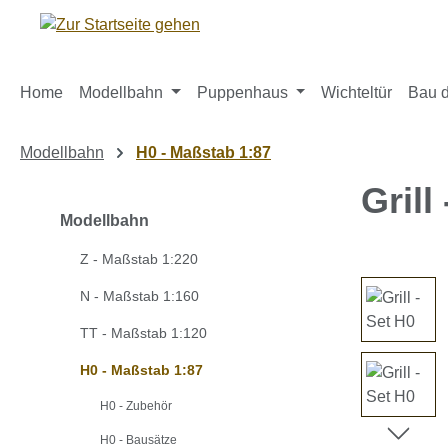
m Hauptinhalt springen
Zur Suche springen
Zur Hauptnavigation springen
Home
Modellbahn
Puppenhaus
Wichteltür
Bau d
Modellbahn
H0 - Maßstab 1:87
Grill
Modellbahn
Z - Maßstab 1:220
Bildergaleri
N - Maßstab 1:160
TT - Maßstab 1:120
H0 - Maßstab 1:87
H0 - Zubehör
H0 - Bausätze