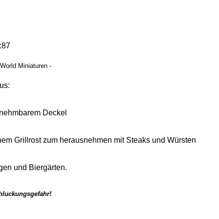
t
:87
 World Miniaturen -
us:
abnehmbarem Deckel
chem Grillrost zum herausnehmen mit Steaks und Würsten
gen und Biergärten.
chluckungsgefahr!